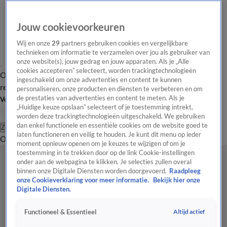
Jouw cookievoorkeuren
Wij en onze
29
partners gebruiken cookies en vergelijkbare
technieken om informatie te verzamelen over jou als gebruiker van
onze website(s), jouw gedrag en jouw apparaten. Als je „Alle
cookies accepteren” selecteert, worden trackingtechnologieën
Overzicht
Tip de
Laatste nieuws
Regionieuws
Het beste van Hart
ingeschakeld om onze advertenties en content te kunnen
redactie
personaliseren, onze producten en diensten te verbeteren en om
de prestaties van advertenties en content te meten. Als je
Volg Hart van Nederland
„Huidige keuze opslaan” selecteert of je toestemming intrekt,
worden deze trackingtechnologieën uitgeschakeld. We gebruiken
dan enkel functionele en essentiële cookies om de website goed te
Zoeken
laten functioneren en veilig te houden. Je kunt dit menu op ieder
Overzicht
Regio
Uitzendingen
Weer
Tip de redactie
Panel
Video's
moment opnieuw openen om je keuzes te wijzigen of om je
toestemming in te trekken door op de link Cookie-instellingen
onder aan de webpagina te klikken. Je selecties zullen overal
binnen onze Digitale Diensten worden doorgevoerd.
Raadpleeg
onze Cookieverklaring voor meer informatie.
Bekijk hier onze
Digitale Diensten.
Altijd actief
Functioneel & Essentieel