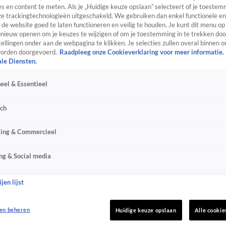
s en content te meten. Als je „Huidige keuze opslaan” selecteert of je toestemm
e trackingtechnologieën uitgeschakeld. We gebruiken dan enkel functionele en
de website goed te laten functioneren en veilig te houden. Je kunt dit menu op
ieuw openen om je keuzes te wijzigen of om je toestemming in te trekken door
ellingen onder aan de webpagina te klikken. Je selecties zullen overal binnen o
orden doorgevoerd.
Raadpleeg onze Cookieverklaring voor meer informatie.
ale Diensten.
eel & Essentieel
sch
sing & Commercieel
ng & Social media
jen lijst
en beheren
Huidige keuze opslaan
Alle cookie