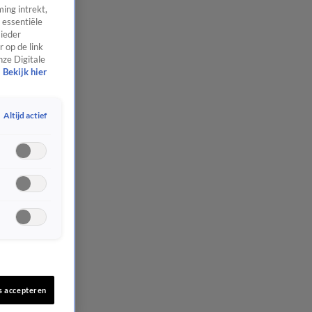
ing intrekt,
 essentiële
 ieder
 op de link
nze Digitale
Bekijk hier
Altijd actief
s accepteren