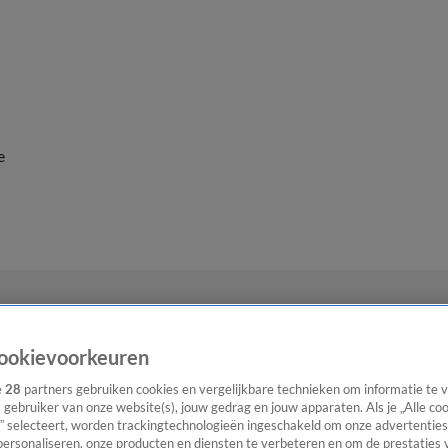
e
ookievoorkeuren
e
28
partners gebruiken cookies en vergelijkbare technieken om informatie te
s gebruiker van onze website(s), jouw gedrag en jouw apparaten. Als je „Alle co
” selecteert, worden trackingtechnologieën ingeschakeld om onze advertenties
personaliseren, onze producten en diensten te verbeteren en om de prestaties 