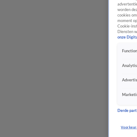
advertentie
worden dez
cookies om 
moment opn
Cookie-inst
Diensten w
onze Digit
Function
Analyti
Adverti
Marketi
Derde parti
Voorkeur