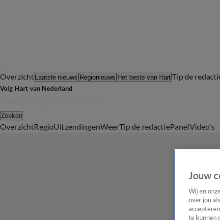
Overzicht
Tip de redacti
Laatste nieuws
Regionieuws
Het beste van Hart
Volg Hart van Nederland
Zoeken
Overzicht
Regio
Uitzendingen
Weer
Tip de redactie
Panel
Video's
Jouw c
Wij en onz
over jou al
accepteren
te kunnen 