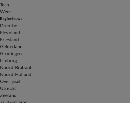
Tech
Weer
Regionieuws
Drenthe
Flevoland
Friesland
Gelderland
Groningen
Limburg
Noord-Brabant
Noord-Holland
Overijssel
Utrecht
Zeeland
Zuid-Holland
Voorwaarden
Over ons
Privacyverklaring
Gebruiksvoorwaarden