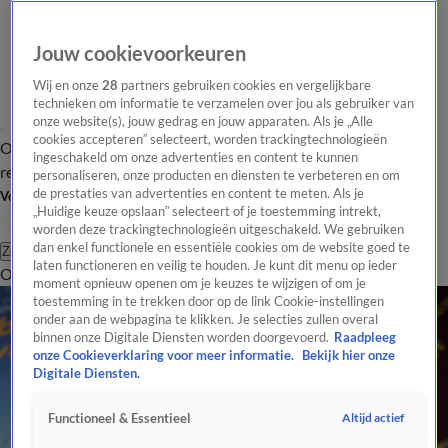
Jouw cookievoorkeuren
Wij en onze
28
partners gebruiken cookies en vergelijkbare
technieken om informatie te verzamelen over jou als gebruiker van
onze website(s), jouw gedrag en jouw apparaten. Als je „Alle
cookies accepteren” selecteert, worden trackingtechnologieën
Overzicht
Tip de
Laatste nieuws
Regionieuws
Het beste van Hart
ingeschakeld om onze advertenties en content te kunnen
redactie
personaliseren, onze producten en diensten te verbeteren en om
de prestaties van advertenties en content te meten. Als je
Volg Hart van Nederland
„Huidige keuze opslaan” selecteert of je toestemming intrekt,
worden deze trackingtechnologieën uitgeschakeld. We gebruiken
dan enkel functionele en essentiële cookies om de website goed te
Zoeken
laten functioneren en veilig te houden. Je kunt dit menu op ieder
Overzicht
Regio
Uitzendingen
Weer
Tip de redactie
Panel
Video's
moment opnieuw openen om je keuzes te wijzigen of om je
toestemming in te trekken door op de link Cookie-instellingen
onder aan de webpagina te klikken. Je selecties zullen overal
binnen onze Digitale Diensten worden doorgevoerd.
Raadpleeg
onze Cookieverklaring voor meer informatie.
Bekijk hier onze
Digitale Diensten.
Altijd actief
Functioneel & Essentieel