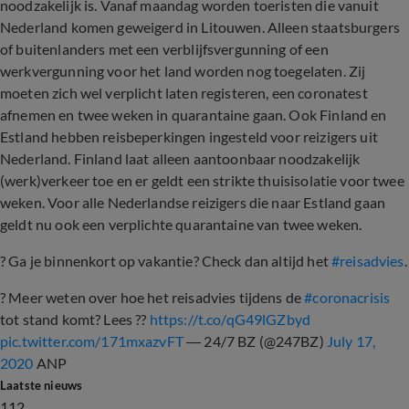
noodzakelijk is. Vanaf maandag worden toeristen die vanuit
Nederland komen geweigerd in Litouwen. Alleen staatsburgers
of buitenlanders met een verblijfsvergunning of een
werkvergunning voor het land worden nog toegelaten. Zij
moeten zich wel verplicht laten registeren, een coronatest
afnemen en twee weken in quarantaine gaan. Ook Finland en
Estland hebben reisbeperkingen ingesteld voor reizigers uit
Nederland. Finland laat alleen aantoonbaar noodzakelijk
(werk)verkeer toe en er geldt een strikte thuisisolatie voor twee
weken. Voor alle Nederlandse reizigers die naar Estland gaan
geldt nu ook een verplichte quarantaine van twee weken.
? Ga je binnenkort op vakantie? Check dan altijd het
#reisadvies
.
? Meer weten over hoe het reisadvies tijdens de
#coronacrisis
tot stand komt? Lees ??
https://t.co/qG49lGZbyd
pic.twitter.com/171mxazvFT
— 24/7 BZ (@247BZ)
July 17,
2020
ANP
Laatste nieuws
112