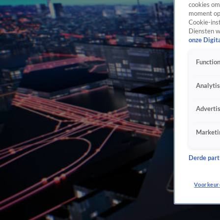
cookies om 
moment opn
Cookie-inst
Diensten w
onze Digit
Function
Analyti
Adverti
Marketi
Derde parti
Voorkeur