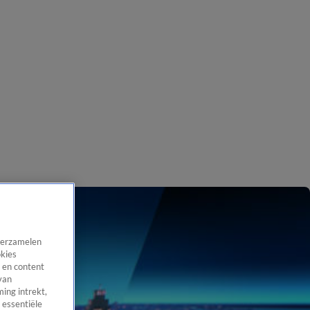
 verzamelen
okies
 en content
van
ing intrekt,
 essentiële