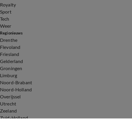
Royalty
Sport
Tech
Weer
Regionieuws
Drenthe
Flevoland
Friesland
Gelderland
Groningen
Limburg
Noord-Brabant
Noord-Holland
Overijssel
Utrecht
Zeeland
Zuid-Holland
Voorwaarden
Over ons