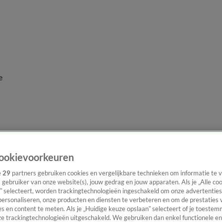
e
ookievoorkeuren
e
29
partners gebruiken cookies en vergelijkbare technieken om informatie te
s gebruiker van onze website(s), jouw gedrag en jouw apparaten. Als je „Alle co
” selecteert, worden trackingtechnologieën ingeschakeld om onze advertenties
personaliseren, onze producten en diensten te verbeteren en om de prestaties 
s en content te meten. Als je „Huidige keuze opslaan” selecteert of je toestemm
e trackingtechnologieën uitgeschakeld. We gebruiken dan enkel functionele en