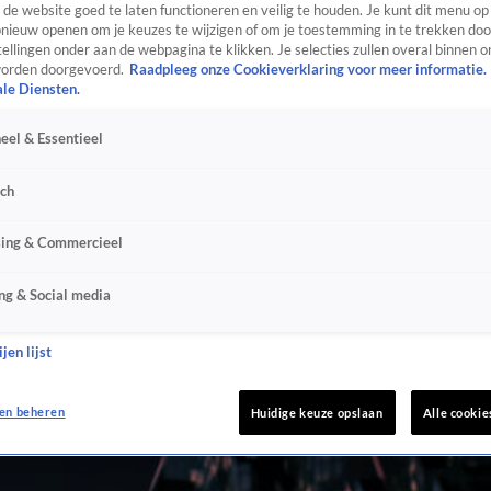
de website goed te laten functioneren en veilig te houden. Je kunt dit menu op
ieuw openen om je keuzes te wijzigen of om je toestemming in te trekken door
ellingen onder aan de webpagina te klikken. Je selecties zullen overal binnen o
orden doorgevoerd.
Raadpleeg onze Cookieverklaring voor meer informatie.
ale Diensten.
eel & Essentieel
sch
sing & Commercieel
ng & Social media
jen lijst
en beheren
Huidige keuze opslaan
Alle cookie