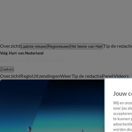
Overzicht
Tip de redacti
Laatste nieuws
Regionieuws
Het beste van Hart
Volg Hart van Nederland
Zoeken
Overzicht
Regio
Uitzendingen
Weer
Tip de redactie
Panel
Video's
Jouw c
Wij en onz
over jou al
accepteren
te kunnen 
advertentie
worden dez