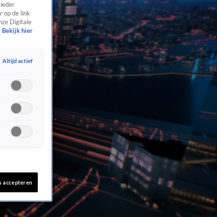
 ieder
 op de link
nze Digitale
Bekijk hier
Altijd actief
s accepteren