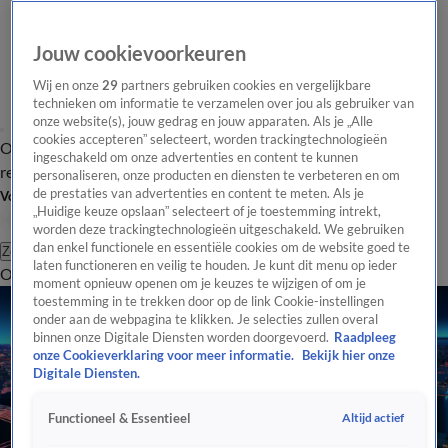
Jouw cookievoorkeuren
Wij en onze
29
partners gebruiken cookies en vergelijkbare
technieken om informatie te verzamelen over jou als gebruiker van
onze website(s), jouw gedrag en jouw apparaten. Als je „Alle
cookies accepteren” selecteert, worden trackingtechnologieën
Overzicht
Tip de
Laatste nieuws
Regionieuws
Het beste van Hart
ingeschakeld om onze advertenties en content te kunnen
redactie
personaliseren, onze producten en diensten te verbeteren en om
de prestaties van advertenties en content te meten. Als je
Volg Hart van Nederland
„Huidige keuze opslaan” selecteert of je toestemming intrekt,
worden deze trackingtechnologieën uitgeschakeld. We gebruiken
dan enkel functionele en essentiële cookies om de website goed te
Zoeken
laten functioneren en veilig te houden. Je kunt dit menu op ieder
Overzicht
Regio
Uitzendingen
Weer
Tip de redactie
Panel
Video's
moment opnieuw openen om je keuzes te wijzigen of om je
toestemming in te trekken door op de link Cookie-instellingen
onder aan de webpagina te klikken. Je selecties zullen overal
binnen onze Digitale Diensten worden doorgevoerd.
Raadpleeg
onze Cookieverklaring voor meer informatie.
Bekijk hier onze
Digitale Diensten.
Altijd actief
Functioneel & Essentieel