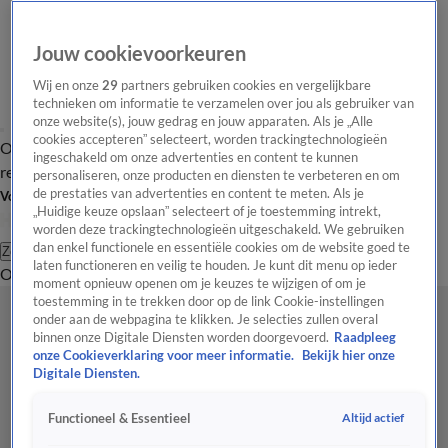
Jouw cookievoorkeuren
Wij en onze
29
partners gebruiken cookies en vergelijkbare
technieken om informatie te verzamelen over jou als gebruiker van
onze website(s), jouw gedrag en jouw apparaten. Als je „Alle
cookies accepteren” selecteert, worden trackingtechnologieën
Overzicht
Tip de
Laatste nieuws
Regionieuws
Het beste van Hart
ingeschakeld om onze advertenties en content te kunnen
redactie
personaliseren, onze producten en diensten te verbeteren en om
de prestaties van advertenties en content te meten. Als je
Volg Hart van Nederland
„Huidige keuze opslaan” selecteert of je toestemming intrekt,
worden deze trackingtechnologieën uitgeschakeld. We gebruiken
dan enkel functionele en essentiële cookies om de website goed te
Zoeken
laten functioneren en veilig te houden. Je kunt dit menu op ieder
Overzicht
Regio
Uitzendingen
Weer
Tip de redactie
Panel
Video's
moment opnieuw openen om je keuzes te wijzigen of om je
toestemming in te trekken door op de link Cookie-instellingen
onder aan de webpagina te klikken. Je selecties zullen overal
binnen onze Digitale Diensten worden doorgevoerd.
Raadpleeg
onze Cookieverklaring voor meer informatie.
Bekijk hier onze
Digitale Diensten.
Altijd actief
Functioneel & Essentieel