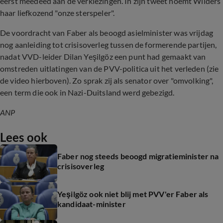
eerst meedeed aan de verkiezingen. In zijn tweet noemt Wilders
haar liefkozend "onze sterspeler".
De voordracht van Faber als beoogd asielminister was vrijdag
nog aanleiding tot crisisoverleg tussen de formerende partijen,
nadat VVD-leider Dilan Yeşilgöz een punt had gemaakt van
omstreden uitlatingen van de PVV-politica uit het verleden (zie
de video hierboven). Zo sprak zij als senator over "omvolking",
een term die ook in Nazi-Duitsland werd gebezigd.
ANP
Lees ook
Faber nog steeds beoogd migratieminister na
crisisoverleg
Yeşilgöz ook niet blij met PVV'er Faber als
kandidaat-minister