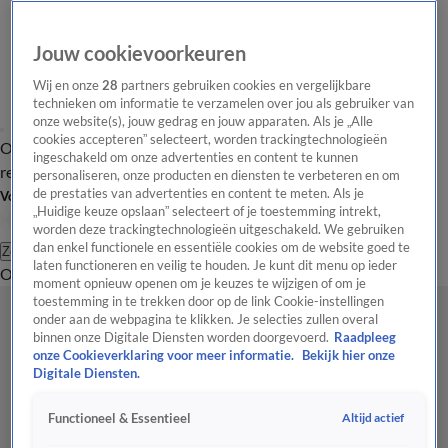
Jouw cookievoorkeuren
Wij en onze
28
partners gebruiken cookies en vergelijkbare
technieken om informatie te verzamelen over jou als gebruiker van
onze website(s), jouw gedrag en jouw apparaten. Als je „Alle
cookies accepteren” selecteert, worden trackingtechnologieën
Overzicht
Tip de
Laatste nieuws
Regionieuws
Het beste van Hart
ingeschakeld om onze advertenties en content te kunnen
redactie
personaliseren, onze producten en diensten te verbeteren en om
de prestaties van advertenties en content te meten. Als je
Volg Hart van Nederland
„Huidige keuze opslaan” selecteert of je toestemming intrekt,
worden deze trackingtechnologieën uitgeschakeld. We gebruiken
dan enkel functionele en essentiële cookies om de website goed te
Zoeken
laten functioneren en veilig te houden. Je kunt dit menu op ieder
Overzicht
Regio
Uitzendingen
Weer
Tip de redactie
Panel
Video's
moment opnieuw openen om je keuzes te wijzigen of om je
toestemming in te trekken door op de link Cookie-instellingen
onder aan de webpagina te klikken. Je selecties zullen overal
binnen onze Digitale Diensten worden doorgevoerd.
Raadpleeg
onze Cookieverklaring voor meer informatie.
Bekijk hier onze
Digitale Diensten.
Altijd actief
Functioneel & Essentieel