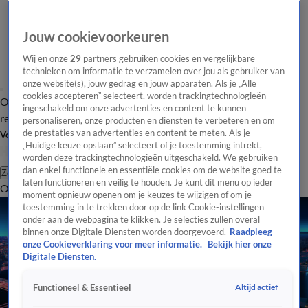
Jouw cookievoorkeuren
Wij en onze
29
partners gebruiken cookies en vergelijkbare
technieken om informatie te verzamelen over jou als gebruiker van
onze website(s), jouw gedrag en jouw apparaten. Als je „Alle
cookies accepteren” selecteert, worden trackingtechnologieën
Overzicht
Tip de
Laatste nieuws
Regionieuws
Het beste van Hart
ingeschakeld om onze advertenties en content te kunnen
redactie
personaliseren, onze producten en diensten te verbeteren en om
de prestaties van advertenties en content te meten. Als je
Volg Hart van Nederland
„Huidige keuze opslaan” selecteert of je toestemming intrekt,
worden deze trackingtechnologieën uitgeschakeld. We gebruiken
dan enkel functionele en essentiële cookies om de website goed te
Zoeken
laten functioneren en veilig te houden. Je kunt dit menu op ieder
Overzicht
Regio
Uitzendingen
Weer
Tip de redactie
Panel
Video's
moment opnieuw openen om je keuzes te wijzigen of om je
toestemming in te trekken door op de link Cookie-instellingen
onder aan de webpagina te klikken. Je selecties zullen overal
binnen onze Digitale Diensten worden doorgevoerd.
Raadpleeg
onze Cookieverklaring voor meer informatie.
Bekijk hier onze
Digitale Diensten.
Altijd actief
Functioneel & Essentieel