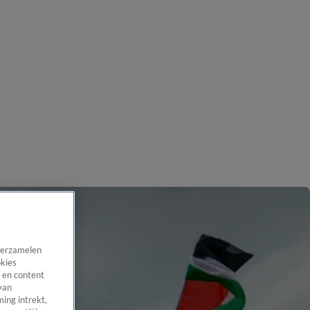
 verzamelen
okies
 en content
van
ing intrekt,