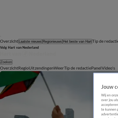
Overzicht
Tip de redacti
Laatste nieuws
Regionieuws
Het beste van Hart
Volg Hart van Nederland
Zoeken
Overzicht
Regio
Uitzendingen
Weer
Tip de redactie
Panel
Video's
Jouw c
Wij en onz
over jou al
accepteren
te kunnen 
advertentie