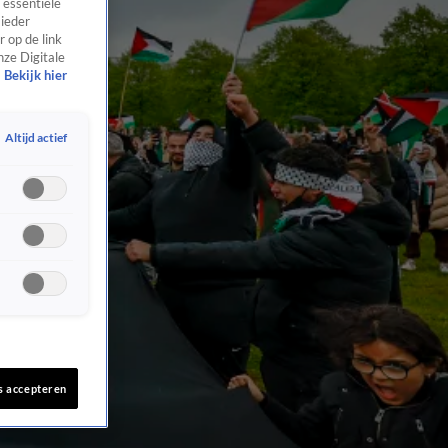
 essentiële
 ieder
 op de link
nze Digitale
Bekijk hier
Altijd actief
s accepteren