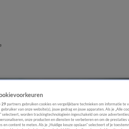
e
ookievoorkeuren
e
29
partners gebruiken cookies en vergelijkbare technieken om informatie te
s gebruiker van onze website(s), jouw gedrag en jouw apparaten. Als je „Alle co
” selecteert, worden trackingtechnologieën ingeschakeld om onze advertenties
personaliseren, onze producten en diensten te verbeteren en om de prestaties 
s en content te meten. Als je „Huidige keuze opslaan” selecteert of je toestemm