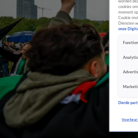
worden dez
cookies om 
moment opn
Cookie-inst
Diensten w
onze Digit
Function
Analyti
Adverti
Marketi
Derde parti
Voorkeur