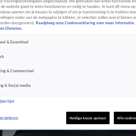
e trackingtechnologieën uitgeschakeld. We gebruiken dan enkel functionele en
de website goed te laten functioneren en veilig te houden. Je kunt dit menu op
ieuw openen om je keuzes te wijzigen of om je toestemming in te trekken door
ellingen onder aan de webpagina te klikken. Je selecties zullen overal binnen o
orden doorgevoerd.
Raadpleeg onze Cookieverklaring voor meer informatie.
ale Diensten.
eel & Essentieel
sch
sing & Commercieel
ng & Social media
jen lijst
en beheren
Huidige keuze opslaan
Alle cookie