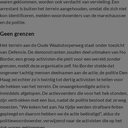
waren geklommen, worden ook verdacht van vernieling. Een
arrestant is buiten het terrein aangehouden, omdat die zich niet
kon identificeren, melden woordvoerders van de marechaussee
en de politie.
Geen grenzen
Het terrein aan de Oude Waalsdorperweg staat onder toezicht
van Defensie. De demonstranten zouden deel uitmaken van No
Border, een groep activisten die pleit voor een wereld zonder
grenzen, meldt deze organisatie zelf. No Border stelde dat
ongeveer tachtig mensen deelnamen aan de actie, de politie Den
Haag zei echter zo’n twintig tot dertig activisten te tellen voor
de hekken van het terrein. De onaangekondigde actie is
inmiddels afgelopen. De actievoerders die voor het hek stonden,
zijn vertrokken met een bus, nadat de politie besloot dat ze weg
moesten. "We keken het aan. Na tijdje werden strafbare feiten
gepleegd en daarom hebben we de actie beëindigd", aldus de
politiewoordvoerder, verwijzend naar de activisten die op het
dak waren geklommen.