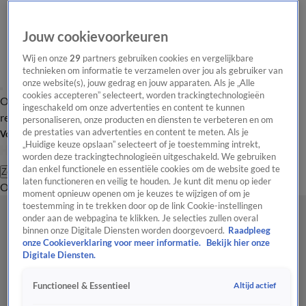
Jouw cookievoorkeuren
Wij en onze
29
partners gebruiken cookies en vergelijkbare
technieken om informatie te verzamelen over jou als gebruiker van
onze website(s), jouw gedrag en jouw apparaten. Als je „Alle
cookies accepteren” selecteert, worden trackingtechnologieën
Overzicht
Tip de
Laatste nieuws
Regionieuws
Het beste van Hart
ingeschakeld om onze advertenties en content te kunnen
redactie
personaliseren, onze producten en diensten te verbeteren en om
de prestaties van advertenties en content te meten. Als je
Volg Hart van Nederland
„Huidige keuze opslaan” selecteert of je toestemming intrekt,
worden deze trackingtechnologieën uitgeschakeld. We gebruiken
dan enkel functionele en essentiële cookies om de website goed te
Zoeken
laten functioneren en veilig te houden. Je kunt dit menu op ieder
Overzicht
Regio
Uitzendingen
Weer
Tip de redactie
Panel
Video's
moment opnieuw openen om je keuzes te wijzigen of om je
toestemming in te trekken door op de link Cookie-instellingen
onder aan de webpagina te klikken. Je selecties zullen overal
binnen onze Digitale Diensten worden doorgevoerd.
Raadpleeg
onze Cookieverklaring voor meer informatie.
Bekijk hier onze
Digitale Diensten.
Altijd actief
Functioneel & Essentieel