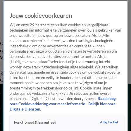
Jouw cookievoorkeuren
Wij en onze
29
partners gebruiken cookies en vergelijkbare
technieken om informatie te verzamelen over jou als gebruiker van
onze website(s), jouw gedrag en jouw apparaten. Als je „Alle
cookies accepteren” selecteert, worden trackingtechnologieën
Overzicht
Tip de
Laatste nieuws
Regionieuws
Het beste van Hart
ingeschakeld om onze advertenties en content te kunnen
redactie
personaliseren, onze producten en diensten te verbeteren en om
de prestaties van advertenties en content te meten. Als je
Volg Hart van Nederland
„Huidige keuze opslaan” selecteert of je toestemming intrekt,
worden deze trackingtechnologieën uitgeschakeld. We gebruiken
dan enkel functionele en essentiële cookies om de website goed te
Zoeken
laten functioneren en veilig te houden. Je kunt dit menu op ieder
Overzicht
Regio
Uitzendingen
Weer
Tip de redactie
Panel
Video's
moment opnieuw openen om je keuzes te wijzigen of om je
toestemming in te trekken door op de link Cookie-instellingen
onder aan de webpagina te klikken. Je selecties zullen overal
binnen onze Digitale Diensten worden doorgevoerd.
Raadpleeg
onze Cookieverklaring voor meer informatie.
Bekijk hier onze
Digitale Diensten.
Altijd actief
Functioneel & Essentieel