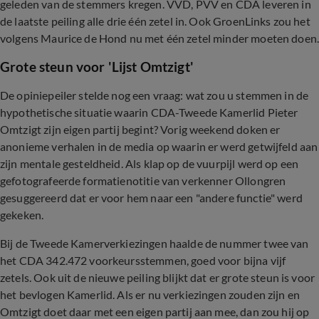
geleden van de stemmers kregen. VVD, PVV en CDA leveren in
de laatste peiling alle drie één zetel in. Ook GroenLinks zou het
volgens Maurice de Hond nu met één zetel minder moeten doen
Grote steun voor 'Lijst Omtzigt'
De opiniepeiler stelde nog een vraag: wat zou u stemmen in de
hypothetische situatie waarin CDA-Tweede Kamerlid Pieter
Omtzigt zijn eigen partij begint? Vorig weekend doken er
anonieme verhalen in de media op waarin er werd getwijfeld aan
zijn mentale gesteldheid. Als klap op de vuurpijl werd op een
gefotografeerde formatienotitie van verkenner Ollongren
gesuggereerd dat er voor hem naar een "andere functie" werd
gekeken.
Bij de Tweede Kamerverkiezingen haalde de nummer twee van
het CDA 342.472 voorkeursstemmen, goed voor bijna vijf
zetels. Ook uit de nieuwe peiling blijkt dat er grote steun is voor
het bevlogen Kamerlid. Als er nu verkiezingen zouden zijn en
Omtzigt doet daar met een eigen partij aan mee, dan zou hij op