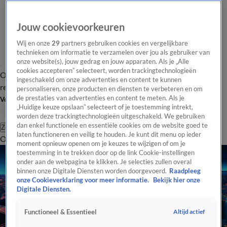
Jouw cookievoorkeuren
Wij en onze
29
partners gebruiken cookies en vergelijkbare
technieken om informatie te verzamelen over jou als gebruiker van
onze website(s), jouw gedrag en jouw apparaten. Als je „Alle
cookies accepteren” selecteert, worden trackingtechnologieën
Overzicht
Tip de
Laatste nieuws
Regionieuws
Het beste van Hart
ingeschakeld om onze advertenties en content te kunnen
redactie
personaliseren, onze producten en diensten te verbeteren en om
de prestaties van advertenties en content te meten. Als je
Volg Hart van Nederland
„Huidige keuze opslaan” selecteert of je toestemming intrekt,
worden deze trackingtechnologieën uitgeschakeld. We gebruiken
dan enkel functionele en essentiële cookies om de website goed te
Zoeken
laten functioneren en veilig te houden. Je kunt dit menu op ieder
Overzicht
Regio
Uitzendingen
Weer
Tip de redactie
Panel
Video's
moment opnieuw openen om je keuzes te wijzigen of om je
toestemming in te trekken door op de link Cookie-instellingen
onder aan de webpagina te klikken. Je selecties zullen overal
binnen onze Digitale Diensten worden doorgevoerd.
Raadpleeg
onze Cookieverklaring voor meer informatie.
Bekijk hier onze
Digitale Diensten.
Altijd actief
Functioneel & Essentieel