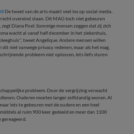
48
De tweet van de arts maakt veel los op social media.
 recht overeind staan. Dit MAG toch niet gebeuren
, zegt Diana Poel. Sommige mensen zeggen dat zij zich
 oma wacht al vanaf half december in het ziekenhuis,
rpleeghuis'', tweet Angelique. Andere mensen willen
n dit niet vanwege privacy redenen, maar als het mag,
schrijnende probleem niet oplossen, iets liefs sturen
happelijke probleem. Door de vergrijzing verwacht
andienen. Ouderen moeten langer zelfstandig wonen. Al
t maar iets te gebeuren met de oudere en een heel
 inmiddels al ruim 900 keer gedeeld en meer dan 1100
 gereageerd.