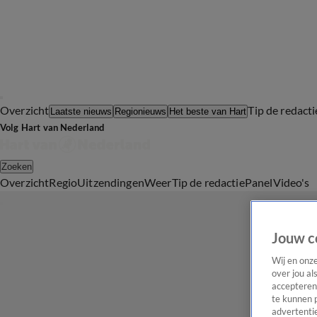
Overzicht
Tip de redacti
Laatste nieuws
Regionieuws
Het beste van Hart
Volg Hart van Nederland
Zoeken
Overzicht
Regio
Uitzendingen
Weer
Tip de redactie
Panel
Video's
Jouw c
Wij en onz
over jou al
accepteren
te kunnen 
advertentie