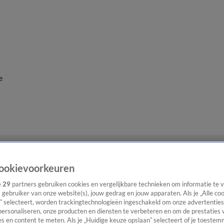
e
ookievoorkeuren
e
29
partners gebruiken cookies en vergelijkbare technieken om informatie te
s gebruiker van onze website(s), jouw gedrag en jouw apparaten. Als je „Alle co
” selecteert, worden trackingtechnologieën ingeschakeld om onze advertenties
personaliseren, onze producten en diensten te verbeteren en om de prestaties 
s en content te meten. Als je „Huidige keuze opslaan” selecteert of je toestemm