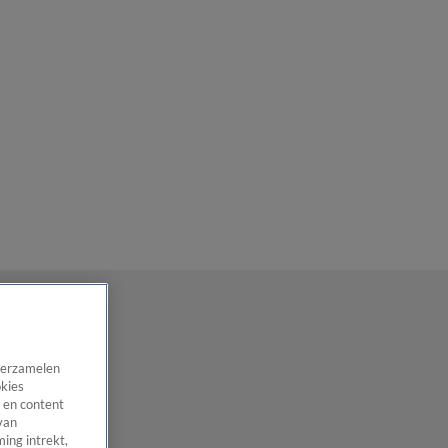
 verzamelen
okies
 en content
van
ing intrekt,