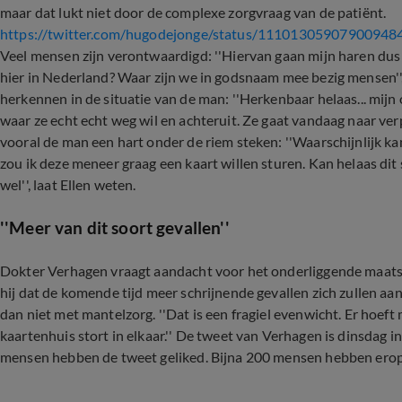
maar dat lukt niet door de complexe zorgvraag van de patiënt.
https://twitter.com/hugodejonge/status/11101305907900948
Veel mensen zijn verontwaardigd: ''Hiervan gaan mijn haren dus
hier in Nederland? Waar zijn we in godsnaam mee bezig mensen''
herkennen in de situatie van de man: ''Herkenbaar helaas... mijn
waar ze echt echt weg wil en achteruit. Ze gaat vandaag naar ve
vooral de man een hart onder de riem steken: ''Waarschijnlijk ka
zou ik deze meneer graag een kaart willen sturen. Kan helaas dit 
wel'', laat Ellen weten.
''Meer van dit soort gevallen''
Dokter Verhagen vraagt aandacht voor het onderliggende maatsc
hij dat de komende tijd meer schrijnende gevallen zich zullen a
dan niet met mantelzorg. ''Dat is een fragiel evenwicht. Er hoef
kaartenhuis stort in elkaar.'' De tweet van Verhagen is dinsdag
mensen hebben de tweet geliked. Bijna 200 mensen hebben erop