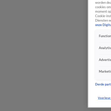
worden dez
cookies om 
moment opn
Cookie-inst
Diensten w
onze Digit
Function
Analyti
Adverti
Marketi
Derde parti
Voorkeur