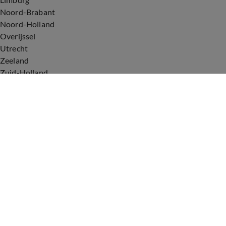
Noord-Brabant
Noord-Holland
Overijssel
Utrecht
Zeeland
Zuid-Holland
Voorwaarden
Over ons
Privacyverklaring
Gebruiksvoorwaarden
Cookieverklaring
Digitale diensten
Cookie instellingen
Upod & Talpa Network
Adverteren
Vacatures
Publieksservice
Tip de redactie