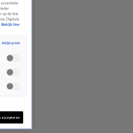
 essentiële
 ieder
 op de link
nze Digitale
Bekijk hier
Altijd actief
s accepteren