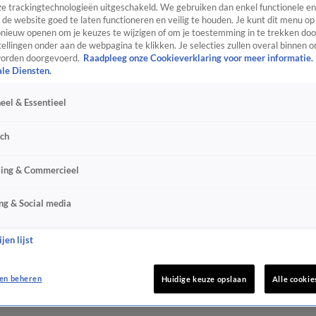
e trackingtechnologieën uitgeschakeld. We gebruiken dan enkel functionele en
de website goed te laten functioneren en veilig te houden. Je kunt dit menu op
ieuw openen om je keuzes te wijzigen of om je toestemming in te trekken door
ellingen onder aan de webpagina te klikken. Je selecties zullen overal binnen o
orden doorgevoerd.
Raadpleeg onze Cookieverklaring voor meer informatie.
ale Diensten.
eel & Essentieel
sch
sing & Commercieel
ng & Social media
jen lijst
en beheren
Huidige keuze opslaan
Alle cookie