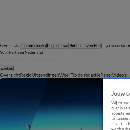
Overzicht
Tip de redacti
Laatste nieuws
Regionieuws
Het beste van Hart
Volg Hart van Nederland
Zoeken
Overzicht
Regio
Uitzendingen
Weer
Tip de redactie
Panel
Video's
Jouw c
Wij en onz
over jou al
accepteren
te kunnen 
advertentie
worden dez