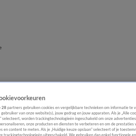
e
ookievoorkeuren
e
28
partners gebruiken cookies en vergelijkbare technieken om informatie te
s gebruiker van onze website(s), jouw gedrag en jouw apparaten. Als je „Alle co
” selecteert, worden trackingtechnologieën ingeschakeld om onze advertenties
personaliseren, onze producten en diensten te verbeteren en om de prestaties 
s en content te meten. Als je „Huidige keuze opslaan” selecteert of je toestemm
e trackingtechnologieën uitgeschakeld. We gebruiken dan enkel functionele en