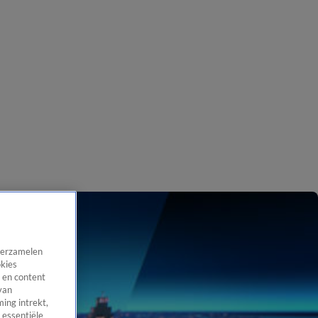
 verzamelen
okies
 en content
van
ing intrekt,
 essentiële