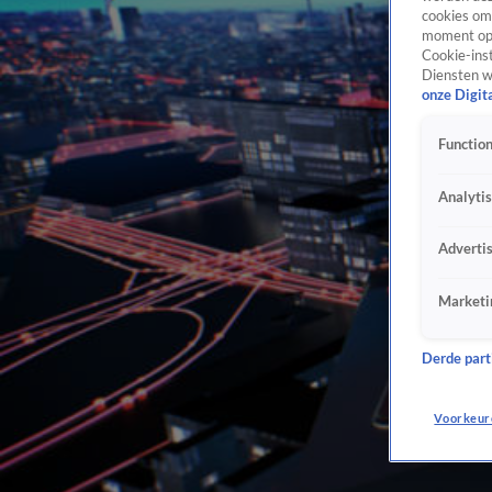
cookies om 
moment opn
Cookie-inst
Diensten w
onze Digit
Function
Analyti
Adverti
Marketi
Derde parti
Voorkeur