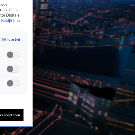
 ieder
 op de link
nze Digitale
Bekijk hier
Altijd actief
s accepteren