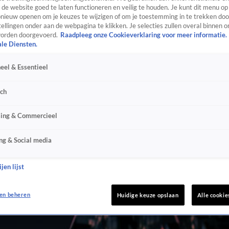
de website goed te laten functioneren en veilig te houden. Je kunt dit menu op
ieuw openen om je keuzes te wijzigen of om je toestemming in te trekken door
ellingen onder aan de webpagina te klikken. Je selecties zullen overal binnen o
orden doorgevoerd.
Raadpleeg onze Cookieverklaring voor meer informatie.
ale Diensten.
eel & Essentieel
sch
sing & Commercieel
ng & Social media
jen lijst
en beheren
Huidige keuze opslaan
Alle cookie