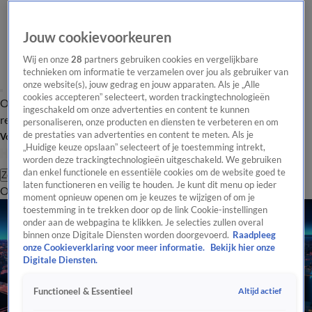
Jouw cookievoorkeuren
Wij en onze
28
partners gebruiken cookies en vergelijkbare
technieken om informatie te verzamelen over jou als gebruiker van
onze website(s), jouw gedrag en jouw apparaten. Als je „Alle
cookies accepteren” selecteert, worden trackingtechnologieën
Overzicht
Tip de
Laatste nieuws
Regionieuws
Het beste van Hart
ingeschakeld om onze advertenties en content te kunnen
redactie
personaliseren, onze producten en diensten te verbeteren en om
de prestaties van advertenties en content te meten. Als je
Volg Hart van Nederland
„Huidige keuze opslaan” selecteert of je toestemming intrekt,
worden deze trackingtechnologieën uitgeschakeld. We gebruiken
dan enkel functionele en essentiële cookies om de website goed te
Zoeken
laten functioneren en veilig te houden. Je kunt dit menu op ieder
Overzicht
Regio
Uitzendingen
Weer
Tip de redactie
Panel
Video's
moment opnieuw openen om je keuzes te wijzigen of om je
toestemming in te trekken door op de link Cookie-instellingen
onder aan de webpagina te klikken. Je selecties zullen overal
binnen onze Digitale Diensten worden doorgevoerd.
Raadpleeg
onze Cookieverklaring voor meer informatie.
Bekijk hier onze
Digitale Diensten.
Altijd actief
Functioneel & Essentieel