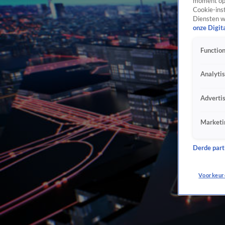
moment opn
Cookie-inst
Diensten w
onze Digit
Function
Analyti
Adverti
Marketi
Derde parti
Voorkeur