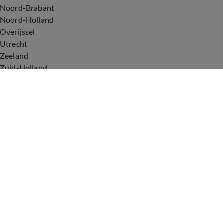
Noord-Brabant
Noord-Holland
Overijssel
Utrecht
Zeeland
Zuid-Holland
Voorwaarden
Over ons
Privacyverklaring
Gebruiksvoorwaarden
Cookieverklaring
Digitale diensten
Cookie instellingen
Upod & Talpa Network
Adverteren
Vacatures
Publieksservice
Tip de redactie
Correcties en aanvullingen