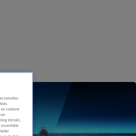
 verzamelen
okies
 en content
van
ing intrekt,
 essentiële
 ieder