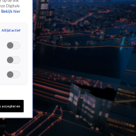
 op de link
nze Digitale
Bekijk hier
Altijd actief
s accepteren