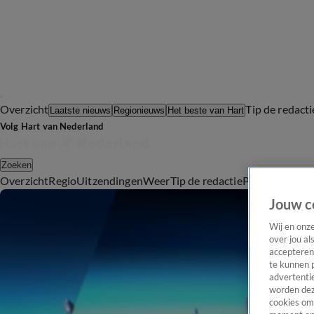
Overzicht
Tip de redacti
Laatste nieuws
Regionieuws
Het beste van Hart
Volg Hart van Nederland
Zoeken
Overzicht
Regio
Uitzendingen
Weer
Tip de redactie
Panel
Video's
Jouw c
Wij en onz
over jou al
accepteren
te kunnen 
advertentie
worden dez
cookies om 