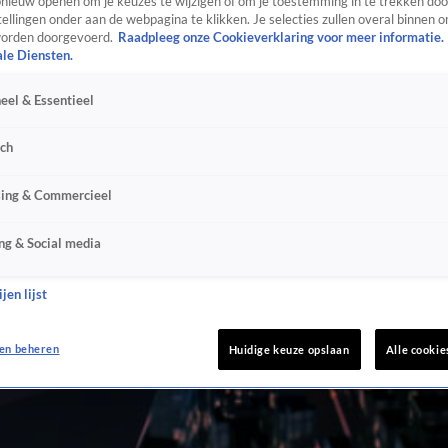
ieuw openen om je keuzes te wijzigen of om je toestemming in te trekken door
ellingen onder aan de webpagina te klikken. Je selecties zullen overal binnen o
orden doorgevoerd.
Raadpleeg onze Cookieverklaring voor meer informatie.
ale Diensten.
eel & Essentieel
sch
sing & Commercieel
ng & Social media
jen lijst
en beheren
Huidige keuze opslaan
Alle cookie