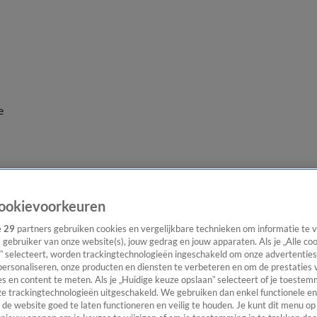
e
ookievoorkeuren
e
29
partners gebruiken cookies en vergelijkbare technieken om informatie te
s gebruiker van onze website(s), jouw gedrag en jouw apparaten. Als je „Alle co
” selecteert, worden trackingtechnologieën ingeschakeld om onze advertenties
personaliseren, onze producten en diensten te verbeteren en om de prestaties 
s en content te meten. Als je „Huidige keuze opslaan” selecteert of je toestemm
e trackingtechnologieën uitgeschakeld. We gebruiken dan enkel functionele en
de website goed te laten functioneren en veilig te houden. Je kunt dit menu op