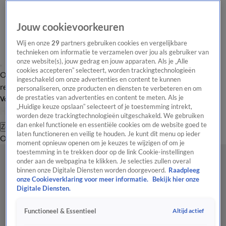
Jouw cookievoorkeuren
Wij en onze
29
partners gebruiken cookies en vergelijkbare
technieken om informatie te verzamelen over jou als gebruiker van
onze website(s), jouw gedrag en jouw apparaten. Als je „Alle
cookies accepteren” selecteert, worden trackingtechnologieën
Overzicht
Tip de
Laatste nieuws
Regionieuws
Het beste van Hart
ingeschakeld om onze advertenties en content te kunnen
redactie
personaliseren, onze producten en diensten te verbeteren en om
de prestaties van advertenties en content te meten. Als je
Volg Hart van Nederland
„Huidige keuze opslaan” selecteert of je toestemming intrekt,
worden deze trackingtechnologieën uitgeschakeld. We gebruiken
dan enkel functionele en essentiële cookies om de website goed te
Zoeken
laten functioneren en veilig te houden. Je kunt dit menu op ieder
Overzicht
Regio
Uitzendingen
Weer
Tip de redactie
Panel
Video's
moment opnieuw openen om je keuzes te wijzigen of om je
toestemming in te trekken door op de link Cookie-instellingen
onder aan de webpagina te klikken. Je selecties zullen overal
binnen onze Digitale Diensten worden doorgevoerd.
Raadpleeg
onze Cookieverklaring voor meer informatie.
Bekijk hier onze
Digitale Diensten.
Altijd actief
Functioneel & Essentieel