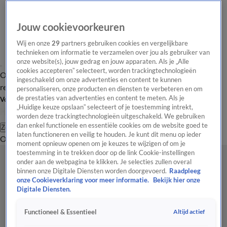
Jouw cookievoorkeuren
Wij en onze
29
partners gebruiken cookies en vergelijkbare
technieken om informatie te verzamelen over jou als gebruiker van
onze website(s), jouw gedrag en jouw apparaten. Als je „Alle
cookies accepteren” selecteert, worden trackingtechnologieën
Overzicht
Tip de
Laatste nieuws
Regionieuws
Het beste van Hart
ingeschakeld om onze advertenties en content te kunnen
redactie
personaliseren, onze producten en diensten te verbeteren en om
de prestaties van advertenties en content te meten. Als je
Volg Hart van Nederland
„Huidige keuze opslaan” selecteert of je toestemming intrekt,
worden deze trackingtechnologieën uitgeschakeld. We gebruiken
dan enkel functionele en essentiële cookies om de website goed te
Zoeken
laten functioneren en veilig te houden. Je kunt dit menu op ieder
Overzicht
Regio
Uitzendingen
Weer
Tip de redactie
Panel
Video's
moment opnieuw openen om je keuzes te wijzigen of om je
toestemming in te trekken door op de link Cookie-instellingen
onder aan de webpagina te klikken. Je selecties zullen overal
binnen onze Digitale Diensten worden doorgevoerd.
Raadpleeg
onze Cookieverklaring voor meer informatie.
Bekijk hier onze
Digitale Diensten.
Altijd actief
Functioneel & Essentieel