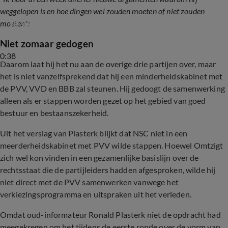
weggelopen is en hoe dingen wel zouden moeten of niet zouden
Ye?ilgöz tegen Omtzigt: 'Wat wil je nou wel?
moeten":
Niet zomaar gedogen
0:38
Daarom laat hij het nu aan de overige drie partijen over, maar
het is niet vanzelfsprekend dat hij een minderheidskabinet met
de PVV, VVD en BBB zal steunen. Hij gedoogt de samenwerking
alleen als er stappen worden gezet op het gebied van goed
bestuur en bestaanszekerheid.
Uit het verslag van Plasterk blijkt dat NSC niet in een
meerderheidskabinet met PVV wilde stappen. Hoewel Omtzigt
zich wel kon vinden in een gezamenlijke basislijn over de
rechtsstaat die de partijleiders hadden afgesproken, wilde hij
niet direct met de PVV samenwerken vanwege het
verkiezingsprogramma en uitspraken uit het verleden.
Omdat oud-informateur Ronald Plasterk niet de opdracht had
meegekregen om het tijdens de eerste ronde over de vorm van