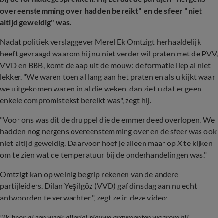
overeenstemming over hadden bereikt" en de sfeer "niet
altijd geweldig" was.
Nadat politiek verslaggever Merel Ek Omtzigt herhaaldelijk
heeft gevraagd waarom hij nu niet verder wil praten met de PVV,
VVD en BBB, komt de aap uit de mouw: de formatie liep al niet
lekker. "We waren toen al lang aan het praten en als u kijkt waar
we uitgekomen waren in al die weken, dan ziet u dat er geen
enkele compromistekst bereikt was", zegt hij.
"Voor ons was dit de druppel die de emmer deed overlopen. We
hadden nog nergens overeenstemming over en de sfeer was ook
niet altijd geweldig. Daarvoor hoef je alleen maar op X te kijken
om te zien wat de temperatuur bij de onderhandelingen was."
Omtzigt kan op weinig begrip rekenen van de andere
partijleiders. Dilan Yeşilgöz (VVD) gaf dinsdag aan nu echt
antwoorden te verwachten", zegt ze in deze video:
"Ik hoor al een week allerlei nieuwe argumenten waarom hij