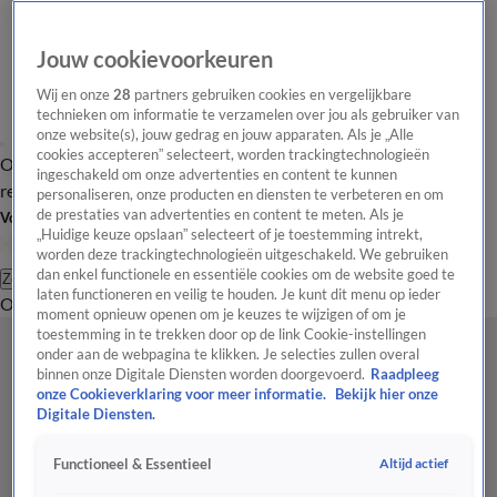
Jouw cookievoorkeuren
Wij en onze
28
partners gebruiken cookies en vergelijkbare
technieken om informatie te verzamelen over jou als gebruiker van
onze website(s), jouw gedrag en jouw apparaten. Als je „Alle
cookies accepteren” selecteert, worden trackingtechnologieën
Overzicht
Tip de
Laatste nieuws
Regionieuws
Het beste van Hart
ingeschakeld om onze advertenties en content te kunnen
redactie
personaliseren, onze producten en diensten te verbeteren en om
de prestaties van advertenties en content te meten. Als je
Volg Hart van Nederland
„Huidige keuze opslaan” selecteert of je toestemming intrekt,
worden deze trackingtechnologieën uitgeschakeld. We gebruiken
dan enkel functionele en essentiële cookies om de website goed te
Zoeken
laten functioneren en veilig te houden. Je kunt dit menu op ieder
Overzicht
Regio
Uitzendingen
Weer
Tip de redactie
Panel
Video's
moment opnieuw openen om je keuzes te wijzigen of om je
toestemming in te trekken door op de link Cookie-instellingen
onder aan de webpagina te klikken. Je selecties zullen overal
binnen onze Digitale Diensten worden doorgevoerd.
Raadpleeg
onze Cookieverklaring voor meer informatie.
Bekijk hier onze
Digitale Diensten.
Altijd actief
Functioneel & Essentieel