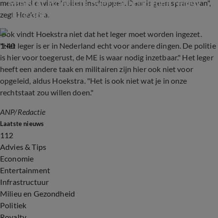
Minister Hoekstra over aanhoudende rellen: 
mensen die winkelruiten inschoppen. Daar is geen sprake van",
'Tuig doet dit'
zegt Hoekstra.
Ook vindt Hoekstra niet dat het leger moet worden ingezet.
1:40
"Het leger is er in Nederland echt voor andere dingen. De politie
is hier voor toegerust, de ME is waar nodig inzetbaar." Het leger
heeft een andere taak en militairen zijn hier ook niet voor
opgeleid, aldus Hoekstra. "Het is ook niet wat je in onze
rechtstaat zou willen doen."
ANP/Redactie
Laatste nieuws
112
Advies & Tips
Economie
Entertainment
Infrastructuur
Milieu en Gezondheid
Politiek
Royalty