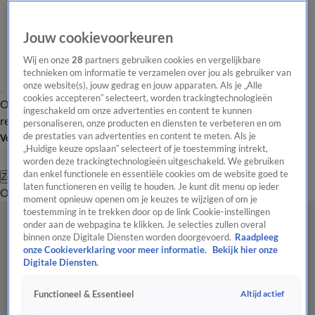
Jouw cookievoorkeuren
Wij en onze
28
partners gebruiken cookies en vergelijkbare
technieken om informatie te verzamelen over jou als gebruiker van
onze website(s), jouw gedrag en jouw apparaten. Als je „Alle
cookies accepteren” selecteert, worden trackingtechnologieën
Overzicht
Tip de
Laatste nieuws
Regionieuws
Het beste van Hart
ingeschakeld om onze advertenties en content te kunnen
redactie
personaliseren, onze producten en diensten te verbeteren en om
de prestaties van advertenties en content te meten. Als je
Volg Hart van Nederland
„Huidige keuze opslaan” selecteert of je toestemming intrekt,
worden deze trackingtechnologieën uitgeschakeld. We gebruiken
dan enkel functionele en essentiële cookies om de website goed te
Zoeken
laten functioneren en veilig te houden. Je kunt dit menu op ieder
Overzicht
Regio
Uitzendingen
Weer
Tip de redactie
Panel
Video's
moment opnieuw openen om je keuzes te wijzigen of om je
toestemming in te trekken door op de link Cookie-instellingen
onder aan de webpagina te klikken. Je selecties zullen overal
binnen onze Digitale Diensten worden doorgevoerd.
Raadpleeg
onze Cookieverklaring voor meer informatie.
Bekijk hier onze
Digitale Diensten.
Altijd actief
Functioneel & Essentieel