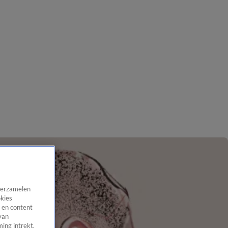
 verzamelen
okies
 en content
van
ing intrekt,