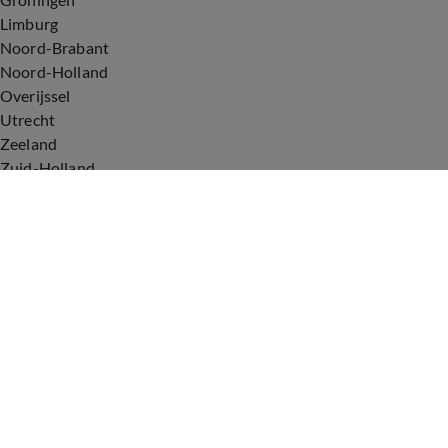
Limburg
Noord-Brabant
Noord-Holland
Overijssel
Utrecht
Zeeland
Zuid-Holland
Voorwaarden
Over ons
Privacyverklaring
Gebruiksvoorwaarden
Cookieverklaring
Digitale diensten
Cookie instellingen
Upod & Talpa Network
Adverteren
Vacatures
Publieksservice