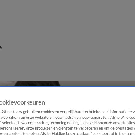
e
ookievoorkeuren
e
28
partners gebruiken cookies en vergelijkbare technieken om informatie te
s gebruiker van onze website(s), jouw gedrag en jouw apparaten. Als je „Alle co
” selecteert, worden trackingtechnologieën ingeschakeld om onze advertenties
personaliseren, onze producten en diensten te verbeteren en om de prestaties 
s en content te meten. Als je „Huidige keuze opslaan” selecteert of je toestemm