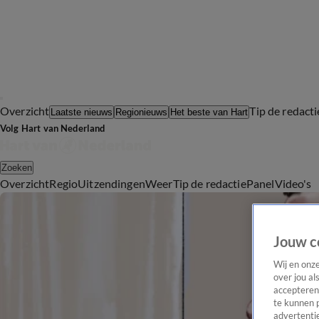
Overzicht
Tip de redacti
Laatste nieuws
Regionieuws
Het beste van Hart
Volg Hart van Nederland
Zoeken
Overzicht
Regio
Uitzendingen
Weer
Tip de redactie
Panel
Video's
Jouw c
Wij en onz
over jou al
accepteren
te kunnen 
advertentie