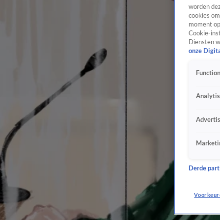
worden dez
cookies om 
moment opn
Cookie-inst
Diensten w
onze Digit
Function
Analyti
Adverti
Marketi
Derde parti
Voorkeur