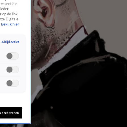
 essentiële
 ieder
 op de link
nze Digitale
Bekijk hier
Altijd actief
s accepteren