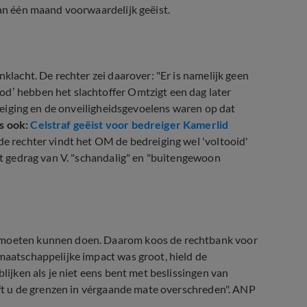
van één maand voorwaardelijk geëist.
nklacht. De rechter zei daarover: "Er is namelijk geen
od’ hebben het slachtoffer Omtzigt een dag later
 dreiging en de onveiligheidsgevoelens waren op dat
s ook:
Celstraf geëist voor bedreiger Kamerlid
 de rechter vindt het OM de bedreiging wel 'voltooid'
het gedrag van V. "schandalig" en "buitengewoon
k moeten kunnen doen. Daarom koos de rechtbank voor
 maatschappelijke impact was groot, hield de
blijken als je niet eens bent met beslissingen van
eeft u de grenzen in vérgaande mate overschreden". ANP