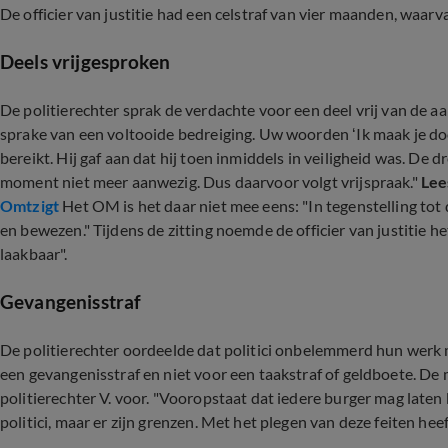
De officier van justitie had een celstraf van vier maanden, waar
Deels vrijgesproken
De politierechter sprak de verdachte voor een deel vrij van de aa
sprake van een voltooide bedreiging. Uw woorden ‘Ik maak je do
bereikt. Hij gaf aan dat hij toen inmiddels in veiligheid was. De
moment niet meer aanwezig. Dus daarvoor volgt vrijspraak."
Lee
Omtzigt
Het OM is het daar niet mee eens: "In tegenstelling tot
en bewezen." Tijdens de zitting noemde de officier van justitie 
laakbaar".
Gevangenisstraf
De politierechter oordeelde dat politici onbelemmerd hun wer
een gevangenisstraf en niet voor een taakstraf of geldboete. De
politierechter V. voor. "Vooropstaat dat iedere burger mag laten 
politici, maar er zijn grenzen. Met het plegen van deze feiten h