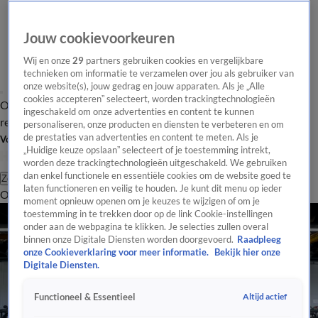
Jouw cookievoorkeuren
Wij en onze
29
partners gebruiken cookies en vergelijkbare
technieken om informatie te verzamelen over jou als gebruiker van
onze website(s), jouw gedrag en jouw apparaten. Als je „Alle
cookies accepteren” selecteert, worden trackingtechnologieën
Overzicht
Tip de
Laatste nieuws
Regionieuws
Het beste van Hart
ingeschakeld om onze advertenties en content te kunnen
redactie
personaliseren, onze producten en diensten te verbeteren en om
de prestaties van advertenties en content te meten. Als je
Volg Hart van Nederland
„Huidige keuze opslaan” selecteert of je toestemming intrekt,
worden deze trackingtechnologieën uitgeschakeld. We gebruiken
dan enkel functionele en essentiële cookies om de website goed te
Zoeken
laten functioneren en veilig te houden. Je kunt dit menu op ieder
Overzicht
Regio
Uitzendingen
Weer
Tip de redactie
Panel
Video's
moment opnieuw openen om je keuzes te wijzigen of om je
toestemming in te trekken door op de link Cookie-instellingen
onder aan de webpagina te klikken. Je selecties zullen overal
binnen onze Digitale Diensten worden doorgevoerd.
Raadpleeg
onze Cookieverklaring voor meer informatie.
Bekijk hier onze
Digitale Diensten.
Altijd actief
Functioneel & Essentieel