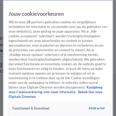
Jouw cookievoorkeuren
Wij en onze
28
partners gebruiken cookies en vergelijkbare
technieken om informatie te verzamelen over jou als gebruiker van
onze website(s), jouw gedrag en jouw apparaten. Als je „Alle
cookies accepteren” selecteert, worden trackingtechnologieën
Overzicht
Tip de
Laatste nieuws
Regionieuws
Het beste van Hart
ingeschakeld om onze advertenties en content te kunnen
redactie
personaliseren, onze producten en diensten te verbeteren en om
de prestaties van advertenties en content te meten. Als je
Volg Hart van Nederland
„Huidige keuze opslaan” selecteert of je toestemming intrekt,
worden deze trackingtechnologieën uitgeschakeld. We gebruiken
dan enkel functionele en essentiële cookies om de website goed te
Zoeken
laten functioneren en veilig te houden. Je kunt dit menu op ieder
Overzicht
Regio
Uitzendingen
Weer
Tip de redactie
Panel
Video's
moment opnieuw openen om je keuzes te wijzigen of om je
toestemming in te trekken door op de link Cookie-instellingen
onder aan de webpagina te klikken. Je selecties zullen overal
binnen onze Digitale Diensten worden doorgevoerd.
Raadpleeg
onze Cookieverklaring voor meer informatie.
Bekijk hier onze
Digitale Diensten.
Altijd actief
Functioneel & Essentieel