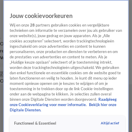
Jouw cookievoorkeuren
Wij en onze
28
partners gebruiken cookies en vergelijkbare
technieken om informatie te verzamelen over jou als gebruiker van
onze website(s), jouw gedrag en jouw apparaten. Als je „Alle
cookies accepteren” selecteert, worden trackingtechnologieën
Overzicht
Tip de
Laatste nieuws
Regionieuws
Het beste van Hart
ingeschakeld om onze advertenties en content te kunnen
redactie
personaliseren, onze producten en diensten te verbeteren en om
de prestaties van advertenties en content te meten. Als je
Volg Hart van Nederland
„Huidige keuze opslaan” selecteert of je toestemming intrekt,
worden deze trackingtechnologieën uitgeschakeld. We gebruiken
dan enkel functionele en essentiële cookies om de website goed te
Zoeken
laten functioneren en veilig te houden. Je kunt dit menu op ieder
Overzicht
Regio
Uitzendingen
Weer
Tip de redactie
Panel
Video's
moment opnieuw openen om je keuzes te wijzigen of om je
toestemming in te trekken door op de link Cookie-instellingen
onder aan de webpagina te klikken. Je selecties zullen overal
binnen onze Digitale Diensten worden doorgevoerd.
Raadpleeg
onze Cookieverklaring voor meer informatie.
Bekijk hier onze
Digitale Diensten.
Altijd actief
Functioneel & Essentieel