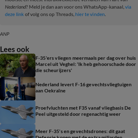
Nederland
? Meld je dan aan voor ons WhatsApp-kanaal,
via
deze link
of volg ons op Threads,
hier te vinden
.
ANP
Lees ook
F-35'ers vliegen meermaals per dag over huis
Marcel uit Veghel: 'Ik heb gehoorschade door
die scheurijzers'
Nederland levert F-16 gevechtsvliegtuigen
aan Oekraïne
Proefvluchten met F35 vanaf vliegbasis De
Peel uitgesteld door regenachtig weer
Meer F-35's en gevechtsdrones: dit gaat
Defensie kopen met de extra miljarden