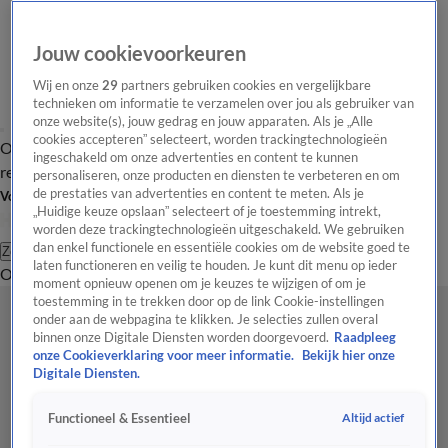
Jouw cookievoorkeuren
Wij en onze
29
partners gebruiken cookies en vergelijkbare
technieken om informatie te verzamelen over jou als gebruiker van
onze website(s), jouw gedrag en jouw apparaten. Als je „Alle
cookies accepteren” selecteert, worden trackingtechnologieën
Overzicht
Tip de
Laatste nieuws
Regionieuws
Het beste van Hart
ingeschakeld om onze advertenties en content te kunnen
redactie
personaliseren, onze producten en diensten te verbeteren en om
de prestaties van advertenties en content te meten. Als je
Volg Hart van Nederland
„Huidige keuze opslaan” selecteert of je toestemming intrekt,
worden deze trackingtechnologieën uitgeschakeld. We gebruiken
dan enkel functionele en essentiële cookies om de website goed te
Zoeken
laten functioneren en veilig te houden. Je kunt dit menu op ieder
Overzicht
Regio
Uitzendingen
Weer
Tip de redactie
Panel
Video's
moment opnieuw openen om je keuzes te wijzigen of om je
toestemming in te trekken door op de link Cookie-instellingen
onder aan de webpagina te klikken. Je selecties zullen overal
binnen onze Digitale Diensten worden doorgevoerd.
Raadpleeg
onze Cookieverklaring voor meer informatie.
Bekijk hier onze
Digitale Diensten.
Altijd actief
Functioneel & Essentieel