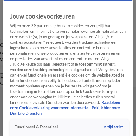
Jouw cookievoorkeuren
Wij en onze
29
partners gebruiken cookies en vergelijkbare
technieken om informatie te verzamelen over jou als gebruiker van
onze website(s), jouw gedrag en jouw apparaten. Als je „Alle
cookies accepteren” selecteert, worden trackingtechnologieën
Overzicht
Tip de
Laatste nieuws
Regionieuws
Het beste van Hart
ingeschakeld om onze advertenties en content te kunnen
redactie
personaliseren, onze producten en diensten te verbeteren en om
de prestaties van advertenties en content te meten. Als je
Volg Hart van Nederland
„Huidige keuze opslaan” selecteert of je toestemming intrekt,
worden deze trackingtechnologieën uitgeschakeld. We gebruiken
dan enkel functionele en essentiële cookies om de website goed te
Zoeken
laten functioneren en veilig te houden. Je kunt dit menu op ieder
Overzicht
Regio
Uitzendingen
Weer
Tip de redactie
Panel
Video's
moment opnieuw openen om je keuzes te wijzigen of om je
toestemming in te trekken door op de link Cookie-instellingen
onder aan de webpagina te klikken. Je selecties zullen overal
binnen onze Digitale Diensten worden doorgevoerd.
Raadpleeg
onze Cookieverklaring voor meer informatie.
Bekijk hier onze
Digitale Diensten.
Altijd actief
Functioneel & Essentieel