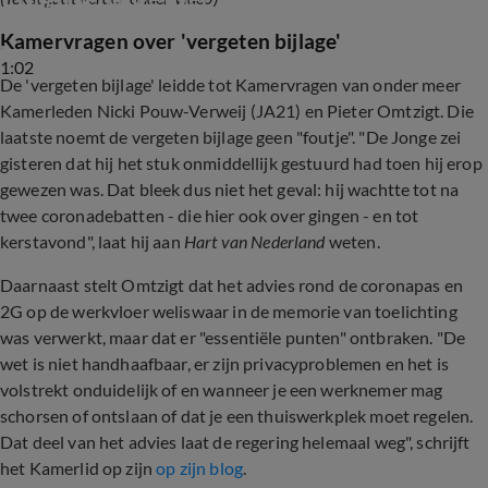
Kamervragen over 'vergeten bijlage'
1:02
De 'vergeten bijlage' leidde tot Kamervragen van onder meer
Kamerleden Nicki Pouw-Verweij (JA21) en Pieter Omtzigt. Die
laatste noemt de vergeten bijlage geen "foutje". "De Jonge zei
gisteren dat hij het stuk onmiddellijk gestuurd had toen hij erop
gewezen was. Dat bleek dus niet het geval: hij wachtte tot na
twee coronadebatten - die hier ook over gingen - en tot
kerstavond", laat hij aan
Hart van Nederland
weten.
Daarnaast stelt Omtzigt dat het advies rond de coronapas en
2G op de werkvloer weliswaar in de memorie van toelichting
was verwerkt, maar dat er "essentiële punten" ontbraken. "De
wet is niet handhaafbaar, er zijn privacyproblemen en het is
volstrekt onduidelijk of en wanneer je een werknemer mag
schorsen of ontslaan of dat je een thuiswerkplek moet regelen.
Dat deel van het advies laat de regering helemaal weg", schrijft
het Kamerlid op zijn
op zijn blog
.