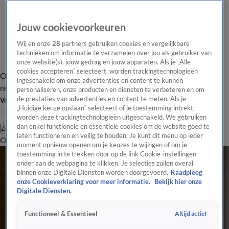
Jouw cookievoorkeuren
Wij en onze
28
partners gebruiken cookies en vergelijkbare
technieken om informatie te verzamelen over jou als gebruiker van
onze website(s), jouw gedrag en jouw apparaten. Als je „Alle
cookies accepteren” selecteert, worden trackingtechnologieën
Overzicht
Tip de
Laatste nieuws
Regionieuws
Het beste van Hart
ingeschakeld om onze advertenties en content te kunnen
redactie
personaliseren, onze producten en diensten te verbeteren en om
de prestaties van advertenties en content te meten. Als je
Volg Hart van Nederland
„Huidige keuze opslaan” selecteert of je toestemming intrekt,
worden deze trackingtechnologieën uitgeschakeld. We gebruiken
dan enkel functionele en essentiële cookies om de website goed te
Zoeken
laten functioneren en veilig te houden. Je kunt dit menu op ieder
Overzicht
Regio
Uitzendingen
Weer
Tip de redactie
Panel
Video's
moment opnieuw openen om je keuzes te wijzigen of om je
toestemming in te trekken door op de link Cookie-instellingen
onder aan de webpagina te klikken. Je selecties zullen overal
binnen onze Digitale Diensten worden doorgevoerd.
Raadpleeg
onze Cookieverklaring voor meer informatie.
Bekijk hier onze
Digitale Diensten.
Altijd actief
Functioneel & Essentieel