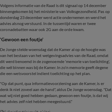
Volgens informatie van de Raad is dit signaal op 14 december
binnengekomen bij het ministerie van Volksgezondheid. Pas op
donderdag 23 december werd actie ondernemen en werd het
advies alsnog verstuurd. In de tussentijd waren er twee
coronadebatten waar ook 2G aan de orde kwam.
'Gewoon een foutje'
De Jonge stelde woensdag dat de Kamer al op de hoogte was
van het bestaan van het wetgevingsadvies van de Raad, omdat
dit werd benoemd in de zogenoemde 'memorie van toelichting',
die wél binnen was bij de Kamer. In zo'n memorie geeft degene
die een wetsvoorstel indient toelichting op het plan.
"Op dat punt, qua informatievoorziening aan de Kamer, is er
denk ik niet zoveel aan de hand", aldus De Jonge woensdag. "Dat
wat wij niet goed hebben gedaan, gewoon een foutje, is dat wij
het advies zelf niet hebben meegestuurd."
Hugo de Jonge over 'vergeten' bijlage
(Tekst gaat verder onder video)