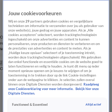
Jouw cookievoorkeuren
Wij en onze
29
partners gebruiken cookies en vergelijkbare
technieken om informatie te verzamelen over jou als gebruiker van
onze website(s), jouw gedrag en jouw apparaten. Als je „Alle
cookies accepteren” selecteert, worden trackingtechnologieën
Overzicht
Tip de
Laatste nieuws
Regionieuws
Het beste van Hart
ingeschakeld om onze advertenties en content te kunnen
redactie
personaliseren, onze producten en diensten te verbeteren en om
de prestaties van advertenties en content te meten. Als je
Volg Hart van Nederland
„Huidige keuze opslaan” selecteert of je toestemming intrekt,
worden deze trackingtechnologieën uitgeschakeld. We gebruiken
dan enkel functionele en essentiële cookies om de website goed te
Zoeken
laten functioneren en veilig te houden. Je kunt dit menu op ieder
Overzicht
Regio
Uitzendingen
Weer
Tip de redactie
Panel
Video's
moment opnieuw openen om je keuzes te wijzigen of om je
toestemming in te trekken door op de link Cookie-instellingen
onder aan de webpagina te klikken. Je selecties zullen overal
binnen onze Digitale Diensten worden doorgevoerd.
Raadpleeg
onze Cookieverklaring voor meer informatie.
Bekijk hier onze
Digitale Diensten.
Altijd actief
Functioneel & Essentieel