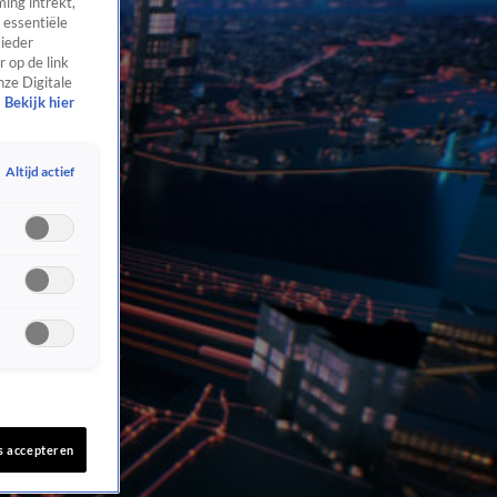
ing intrekt,
 essentiële
 ieder
 op de link
nze Digitale
Bekijk hier
Altijd actief
s accepteren