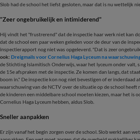
Slob had de school het liefst gesloten, maar dat is nu wettelijk ni
"Zeer ongebruikelijk en intimiderend"
Hij vindt het "frustrerend" dat de inspectie haar werk niet kan 
dat de school een paar weken geleden voor de deur van de inspec
inspectierapport nog niet was opgeleverd. "Dat is zeer ongebruike
ook:
Dreigmails voor Cornelius Haga Lyceum na waarschuwi
de Stichting Islamitisch Onderwijs, waar het lyceum onder valt, 
de 15e afspraken met de inspectie. Ze komen dan langs, dat staat
boom in." De inspectie kon nog niet bevestigen of er inderdaad
waarschuwing van de NCTV over de situatie op de school heeft 
de kinderen een middelbare school moeten kiezen, maar het is ook
Cornelius Haga Lyceum hebben, aldus Slob.
Sneller aanpakken
Er zijn vanaf het begin zorgen over de school. Slob werkt aan wet
aanpakken. Een wet moet zorgen dat de overheid makkelijker kan 