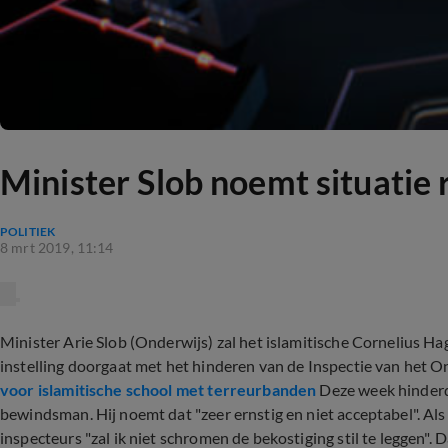
Minister Slob noemt situatie 
POLITIEK
8 mrt 2019, 11:14
Minister Arie Slob (Onderwijs) zal het islamitische Cornelius 
instelling doorgaat met het hinderen van de Inspectie van het O
voor islamitische school met terreurbanden
Deze week hinderde
bewindsman. Hij noemt dat "zeer ernstig en niet acceptabel". Als
inspecteurs "zal ik niet schromen de bekostiging stil te leggen". 