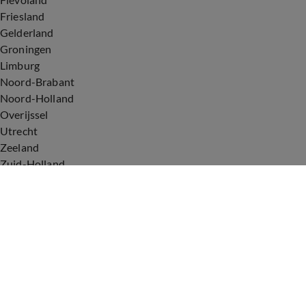
Friesland
Gelderland
Groningen
Limburg
Noord-Brabant
Noord-Holland
Overijssel
Utrecht
Zeeland
Zuid-Holland
Voorwaarden
Over ons
Privacyverklaring
Gebruiksvoorwaarden
Cookieverklaring
Digitale diensten
Cookie instellingen
Upod & Talpa Network