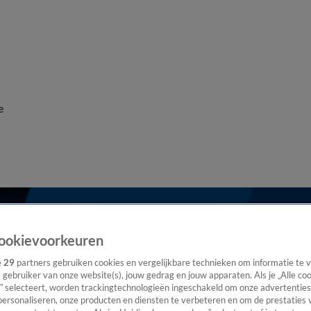
e
ookievoorkeuren
e
29
partners gebruiken cookies en vergelijkbare technieken om informatie te
s gebruiker van onze website(s), jouw gedrag en jouw apparaten. Als je „Alle co
” selecteert, worden trackingtechnologieën ingeschakeld om onze advertenties
personaliseren, onze producten en diensten te verbeteren en om de prestaties 