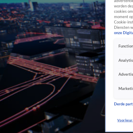
advertentie
worden dez
cookies om 
moment opn
Cookie-inst
Diensten w
onze Digit
Function
Analyti
Adverti
Marketi
Derde parti
Voorkeur