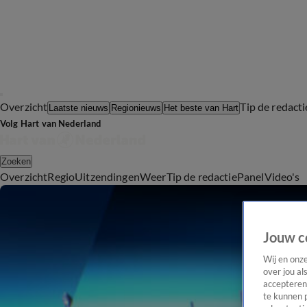
Overzicht
Tip de redacti
Laatste nieuws
Regionieuws
Het beste van Hart
Volg Hart van Nederland
Zoeken
Overzicht
Regio
Uitzendingen
Weer
Tip de redactie
Panel
Video's
Jouw c
Wij en onz
over jou al
accepteren
te kunnen 