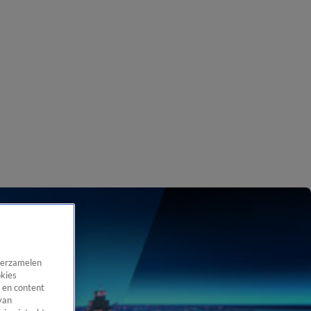
 verzamelen
okies
 en content
van