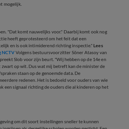
et mogelijk.
doen. "Dat komt nauwelijks voor." Daarbij komt ook nog
tie heeft geprotesteerd om het feit dat een
lijk en is ook intimiderend richting inspectie."
Lees
ng NCTV
Volgens bestuursvoorzitter Söner Atasoy van
spreekt Slob voor zijn beurt. "Wij hebben op de 14e en
 zwart op wit. Dus wat mij betreft kan de minister de
 afspraken staan op de genoemde data. De
meerdere redenen. Het is bedoeld voor ouders van wie
 een signaal richting de ouders die al kinderen op het
geving om dit soort instellingen sneller te kunnen
ingrijpen als dergelijke scholen worden gesticht. Een