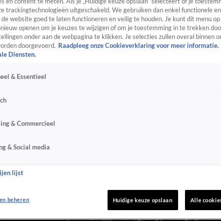
s en content te meten. Als je „Huidige keuze opslaan” selecteert of je toestemm
e trackingtechnologieën uitgeschakeld. We gebruiken dan enkel functionele en
de website goed te laten functioneren en veilig te houden. Je kunt dit menu op
ieuw openen om je keuzes te wijzigen of om je toestemming in te trekken door
ellingen onder aan de webpagina te klikken. Je selecties zullen overal binnen o
orden doorgevoerd.
Raadpleeg onze Cookieverklaring voor meer informatie.
ale Diensten.
eel & Essentieel
sch
sing & Commercieel
ng & Social media
jen lijst
en beheren
Huidige keuze opslaan
Alle cookie