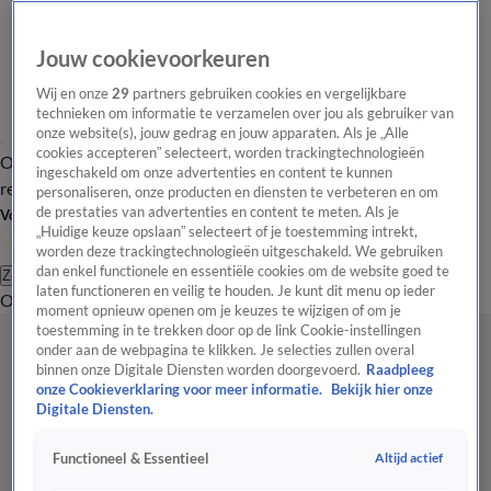
Jouw cookievoorkeuren
Wij en onze
29
partners gebruiken cookies en vergelijkbare
technieken om informatie te verzamelen over jou als gebruiker van
onze website(s), jouw gedrag en jouw apparaten. Als je „Alle
cookies accepteren” selecteert, worden trackingtechnologieën
Overzicht
Tip de
Laatste nieuws
Regionieuws
Het beste van Hart
ingeschakeld om onze advertenties en content te kunnen
redactie
personaliseren, onze producten en diensten te verbeteren en om
de prestaties van advertenties en content te meten. Als je
Volg Hart van Nederland
„Huidige keuze opslaan” selecteert of je toestemming intrekt,
worden deze trackingtechnologieën uitgeschakeld. We gebruiken
dan enkel functionele en essentiële cookies om de website goed te
Zoeken
laten functioneren en veilig te houden. Je kunt dit menu op ieder
Overzicht
Regio
Uitzendingen
Weer
Tip de redactie
Panel
Video's
moment opnieuw openen om je keuzes te wijzigen of om je
toestemming in te trekken door op de link Cookie-instellingen
onder aan de webpagina te klikken. Je selecties zullen overal
binnen onze Digitale Diensten worden doorgevoerd.
Raadpleeg
onze Cookieverklaring voor meer informatie.
Bekijk hier onze
Digitale Diensten.
Altijd actief
Functioneel & Essentieel