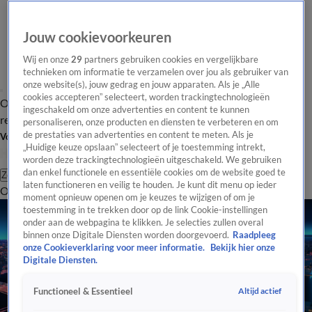
Jouw cookievoorkeuren
Wij en onze
29
partners gebruiken cookies en vergelijkbare
technieken om informatie te verzamelen over jou als gebruiker van
onze website(s), jouw gedrag en jouw apparaten. Als je „Alle
cookies accepteren” selecteert, worden trackingtechnologieën
Overzicht
Tip de
Laatste nieuws
Regionieuws
Het beste van Hart
ingeschakeld om onze advertenties en content te kunnen
redactie
personaliseren, onze producten en diensten te verbeteren en om
de prestaties van advertenties en content te meten. Als je
Volg Hart van Nederland
„Huidige keuze opslaan” selecteert of je toestemming intrekt,
worden deze trackingtechnologieën uitgeschakeld. We gebruiken
dan enkel functionele en essentiële cookies om de website goed te
Zoeken
laten functioneren en veilig te houden. Je kunt dit menu op ieder
Overzicht
Regio
Uitzendingen
Weer
Tip de redactie
Panel
Video's
moment opnieuw openen om je keuzes te wijzigen of om je
toestemming in te trekken door op de link Cookie-instellingen
onder aan de webpagina te klikken. Je selecties zullen overal
binnen onze Digitale Diensten worden doorgevoerd.
Raadpleeg
onze Cookieverklaring voor meer informatie.
Bekijk hier onze
Digitale Diensten.
Altijd actief
Functioneel & Essentieel