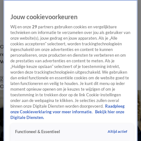
Jouw cookievoorkeuren
Wij en onze
29
partners gebruiken cookies en vergelijkbare
technieken om informatie te verzamelen over jou als gebruiker van
onze website(s), jouw gedrag en jouw apparaten. Als je „Alle
cookies accepteren” selecteert, worden trackingtechnologieën
Overzicht
Tip de
Laatste nieuws
Regionieuws
Het beste van Hart
ingeschakeld om onze advertenties en content te kunnen
redactie
personaliseren, onze producten en diensten te verbeteren en om
de prestaties van advertenties en content te meten. Als je
Volg Hart van Nederland
„Huidige keuze opslaan” selecteert of je toestemming intrekt,
worden deze trackingtechnologieën uitgeschakeld. We gebruiken
dan enkel functionele en essentiële cookies om de website goed te
Zoeken
laten functioneren en veilig te houden. Je kunt dit menu op ieder
Overzicht
Regio
Uitzendingen
Weer
Tip de redactie
Panel
Video's
moment opnieuw openen om je keuzes te wijzigen of om je
toestemming in te trekken door op de link Cookie-instellingen
onder aan de webpagina te klikken. Je selecties zullen overal
binnen onze Digitale Diensten worden doorgevoerd.
Raadpleeg
onze Cookieverklaring voor meer informatie.
Bekijk hier onze
Digitale Diensten.
Altijd actief
Functioneel & Essentieel