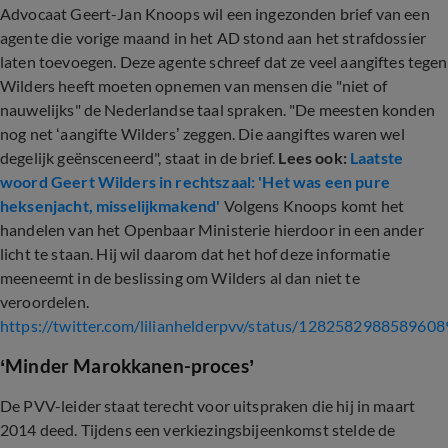
Advocaat Geert-Jan Knoops wil een ingezonden brief van een
agente die vorige maand in het AD stond aan het strafdossier
laten toevoegen. Deze agente schreef dat ze veel aangiftes tegen
Wilders heeft moeten opnemen van mensen die "niet of
nauwelijks" de Nederlandse taal spraken. "De meesten konden
nog net ‘aangifte Wilders’ zeggen. Die aangiftes waren wel
degelijk geënsceneerd", staat in de brief.
Lees ook:
Laatste
woord Geert Wilders in rechtszaal: 'Het was een pure
heksenjacht, misselijkmakend'
Volgens Knoops komt het
handelen van het Openbaar Ministerie hierdoor in een ander
licht te staan. Hij wil daarom dat het hof deze informatie
meeneemt in de beslissing om Wilders al dan niet te
veroordelen.
https://twitter.com/lilianhelderpvv/status/128258298858960
‘Minder Marokkanen-proces’
De PVV-leider staat terecht voor uitspraken die hij in maart
2014 deed. Tijdens een verkiezingsbijeenkomst stelde de