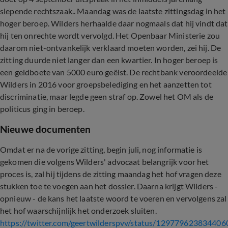
slepende rechtszaak.. Maandag was de laatste zittingsdag in het
hoger beroep. Wilders herhaalde daar nogmaals dat hij vindt dat
hij ten onrechte wordt vervolgd. Het Openbaar Ministerie zou
daarom niet-ontvankelijk verklaard moeten worden, zei hij. De
zitting duurde niet langer dan een kwartier. In hoger beroep is
een geldboete van 5000 euro geëist. De rechtbank veroordeelde
Wilders in 2016 voor groepsbelediging en het aanzetten tot
discriminatie, maar legde geen straf op. Zowel het OM als de
politicus ging in beroep.
Nieuwe documenten
Omdat er na de vorige zitting, begin juli, nog informatie is
gekomen die volgens Wilders' advocaat belangrijk voor het
proces is, zal hij tijdens de zitting maandag het hof vragen deze
stukken toe te voegen aan het dossier. Daarna krijgt Wilders -
opnieuw - de kans het laatste woord te voeren en vervolgens zal
het hof waarschijnlijk het onderzoek sluiten.
https://twitter.com/geertwilderspvv/status/12977962383440