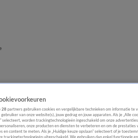
e
ookievoorkeuren
e
28
partners gebruiken cookies en vergelijkbare technieken om informatie te
s gebruiker van onze website(s), jouw gedrag en jouw apparaten. Als je „Alle co
” selecteert, worden trackingtechnologieën ingeschakeld om onze advertenties
personaliseren, onze producten en diensten te verbeteren en om de prestaties 
s en content te meten. Als je „Huidige keuze opslaan” selecteert of je toestemm
e trackingtechnologieën uitgeschakeld. We gebruiken dan enkel functionele en