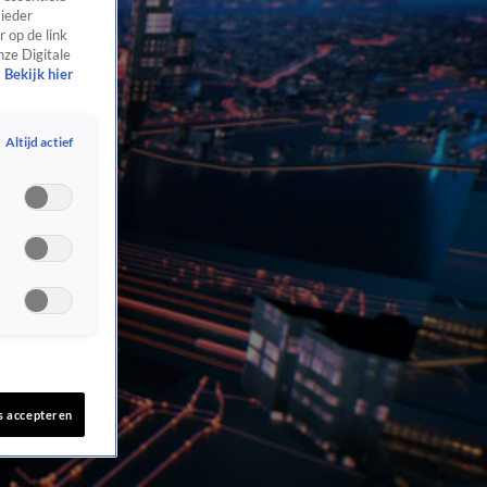
 ieder
 op de link
nze Digitale
Bekijk hier
Altijd actief
s accepteren