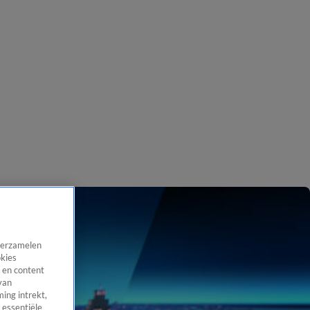
 verzamelen
okies
 en content
van
ing intrekt,
 essentiële