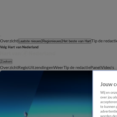
Overzicht
Tip de redacti
Laatste nieuws
Regionieuws
Het beste van Hart
Volg Hart van Nederland
Zoeken
Overzicht
Regio
Uitzendingen
Weer
Tip de redactie
Panel
Video's
Jouw c
Wij en onz
over jou al
accepteren
te kunnen 
advertentie
worden dez