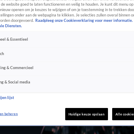
de website goed te laten functioneren en veilig te houden. Je kunt dit menu op
ieuw openen om je keuzes te wijzigen of om je toestemming in te trekken door
ellingen onder aan de webpagina te klikken. Je selecties zullen overal binnen o
orden doorgevoerd.
Raadpleeg onze Cookieverklaring voor meer informatie.
ale Diensten.
eel & Essentieel
sch
sing & Commercieel
ng & Social media
jen lijst
en beheren
Huidige keuze opslaan
Alle cookie