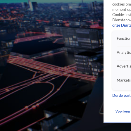
cookies om 
moment opn
Cookie-inst
Diensten w
onze Digit
Function
Analyti
Adverti
Marketi
Derde parti
Voorkeur