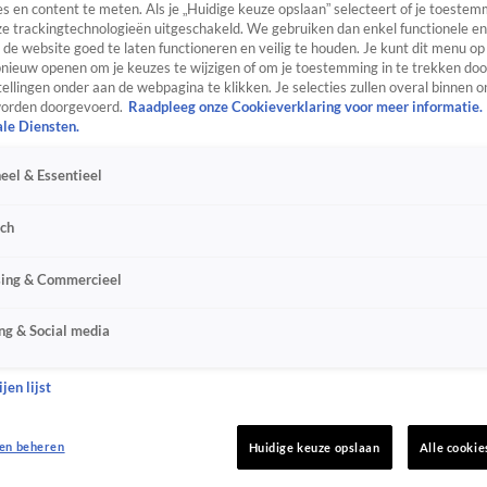
s en content te meten. Als je „Huidige keuze opslaan” selecteert of je toestemm
e trackingtechnologieën uitgeschakeld. We gebruiken dan enkel functionele en
de website goed te laten functioneren en veilig te houden. Je kunt dit menu op
ieuw openen om je keuzes te wijzigen of om je toestemming in te trekken door
ellingen onder aan de webpagina te klikken. Je selecties zullen overal binnen o
orden doorgevoerd.
Raadpleeg onze Cookieverklaring voor meer informatie.
ale Diensten.
eel & Essentieel
sch
sing & Commercieel
ng & Social media
jen lijst
en beheren
Huidige keuze opslaan
Alle cookie