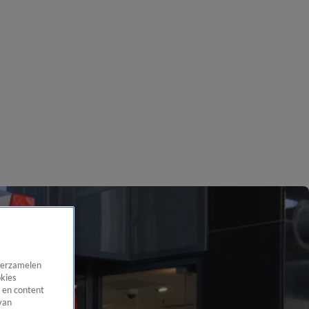
 verzamelen
okies
 en content
van