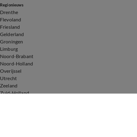
Regionieuws
Drenthe
Flevoland
Friesland
Gelderland
Groningen
Limburg
Noord-Brabant
Noord-Holland
Overijssel
Utrecht
Zeeland
Zuid-Holland
Voorwaarden
Over ons
Privacyverklaring
Gebruiksvoorwaarden
Cookieverklaring
Digitale diensten