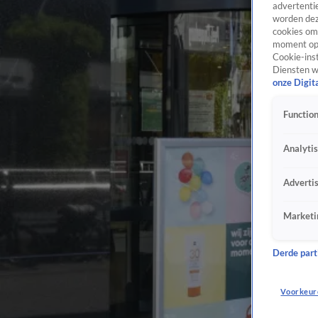
advertentie
worden dez
cookies om 
moment opn
Cookie-inst
Diensten w
onze Digit
Function
Analyti
Adverti
Marketi
Derde parti
Voorkeur