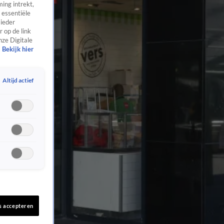
ing intrekt,
 essentiële
 ieder
 op de link
nze Digitale
Bekijk hier
Altijd actief
s accepteren