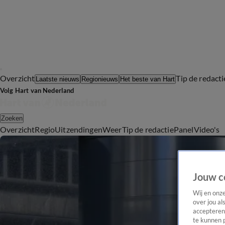
Overzicht
Tip de redacti
Laatste nieuws
Regionieuws
Het beste van Hart
Volg Hart van Nederland
Zoeken
Overzicht
Regio
Uitzendingen
Weer
Tip de redactie
Panel
Video's
Jouw c
Wij en onz
over jou al
accepteren
te kunnen 