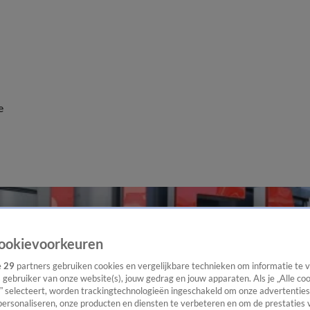
e
ookievoorkeuren
e
29
partners gebruiken cookies en vergelijkbare technieken om informatie te
s gebruiker van onze website(s), jouw gedrag en jouw apparaten. Als je „Alle co
” selecteert, worden trackingtechnologieën ingeschakeld om onze advertenties
personaliseren, onze producten en diensten te verbeteren en om de prestaties 