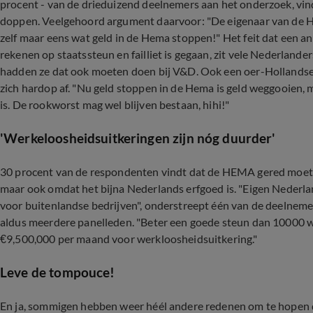
procent - van de drieduizend deelnemers aan het onderzoek, vin
doppen. Veelgehoord argument daarvoor: "De eigenaar van de HEM
zelf maar eens wat geld in de Hema stoppen!" Het feit dat een 
rekenen op staatssteun en failliet is gegaan, zit vele Nederlan
hadden ze dat ook moeten doen bij V&D. Ook een oer-Hollandse 
zich hardop af. "Nu geld stoppen in de Hema is geld weggooien,
is. De rookworst mag wel blijven bestaan, hihi!"
'Werkeloosheidsuitkeringen zijn nóg duurder'
30 procent van de respondenten vindt dat de HEMA gered moet 
maar ook omdat het bijna Nederlands erfgoed is. "Eigen Nederl
voor buitenlandse bedrijven", onderstreept één van de deelnemers
aldus meerdere panelleden. "Beter een goede steun dan 10000 w
€9,500,000 per maand voor werkloosheidsuitkering."
Leve de tompouce!
En ja, sommigen hebben weer héél andere redenen om te hopen da