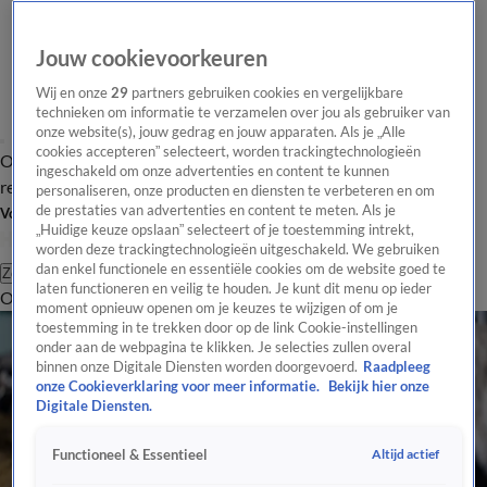
Jouw cookievoorkeuren
Wij en onze
29
partners gebruiken cookies en vergelijkbare
technieken om informatie te verzamelen over jou als gebruiker van
onze website(s), jouw gedrag en jouw apparaten. Als je „Alle
cookies accepteren” selecteert, worden trackingtechnologieën
Overzicht
Tip de
Laatste nieuws
Regionieuws
Het beste van Hart
ingeschakeld om onze advertenties en content te kunnen
redactie
personaliseren, onze producten en diensten te verbeteren en om
de prestaties van advertenties en content te meten. Als je
Volg Hart van Nederland
„Huidige keuze opslaan” selecteert of je toestemming intrekt,
worden deze trackingtechnologieën uitgeschakeld. We gebruiken
dan enkel functionele en essentiële cookies om de website goed te
Zoeken
laten functioneren en veilig te houden. Je kunt dit menu op ieder
Overzicht
Regio
Uitzendingen
Weer
Tip de redactie
Panel
Video's
moment opnieuw openen om je keuzes te wijzigen of om je
toestemming in te trekken door op de link Cookie-instellingen
onder aan de webpagina te klikken. Je selecties zullen overal
binnen onze Digitale Diensten worden doorgevoerd.
Raadpleeg
onze Cookieverklaring voor meer informatie.
Bekijk hier onze
Digitale Diensten.
Altijd actief
Functioneel & Essentieel