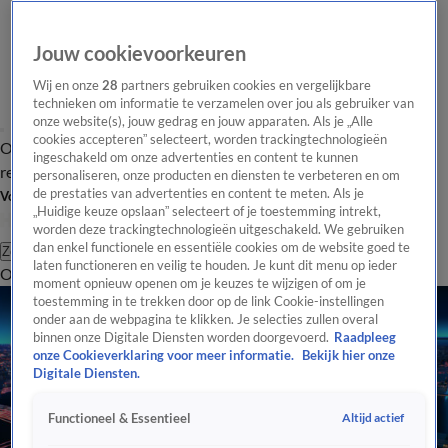
Jouw cookievoorkeuren
Wij en onze
28
partners gebruiken cookies en vergelijkbare
technieken om informatie te verzamelen over jou als gebruiker van
onze website(s), jouw gedrag en jouw apparaten. Als je „Alle
cookies accepteren” selecteert, worden trackingtechnologieën
Overzicht
Tip de
Laatste nieuws
Regionieuws
Het beste van Hart
ingeschakeld om onze advertenties en content te kunnen
redactie
personaliseren, onze producten en diensten te verbeteren en om
de prestaties van advertenties en content te meten. Als je
Volg Hart van Nederland
„Huidige keuze opslaan” selecteert of je toestemming intrekt,
worden deze trackingtechnologieën uitgeschakeld. We gebruiken
dan enkel functionele en essentiële cookies om de website goed te
Zoeken
laten functioneren en veilig te houden. Je kunt dit menu op ieder
Overzicht
Regio
Uitzendingen
Weer
Tip de redactie
Panel
Video's
moment opnieuw openen om je keuzes te wijzigen of om je
toestemming in te trekken door op de link Cookie-instellingen
onder aan de webpagina te klikken. Je selecties zullen overal
binnen onze Digitale Diensten worden doorgevoerd.
Raadpleeg
onze Cookieverklaring voor meer informatie.
Bekijk hier onze
Digitale Diensten.
Altijd actief
Functioneel & Essentieel