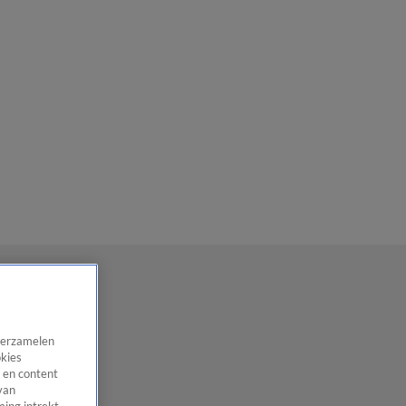
 verzamelen
okies
 en content
van