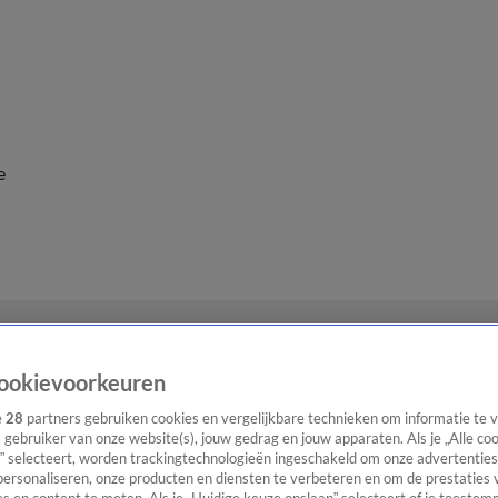
e
ookievoorkeuren
e
28
partners gebruiken cookies en vergelijkbare technieken om informatie te
s gebruiker van onze website(s), jouw gedrag en jouw apparaten. Als je „Alle co
” selecteert, worden trackingtechnologieën ingeschakeld om onze advertenties
personaliseren, onze producten en diensten te verbeteren en om de prestaties 