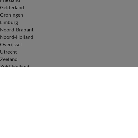
Gelderland
Groningen
Limburg
Noord-Brabant
Noord-Holland
Overijssel
Utrecht
Zeeland
Zuid-Holland
Voorwaarden
Over ons
Privacyverklaring
Gebruiksvoorwaarden
Cookieverklaring
Digitale diensten
Cookie instellingen
Upod & Talpa Network
Adverteren