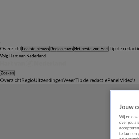
Overzicht
Tip de redacti
Laatste nieuws
Regionieuws
Het beste van Hart
Volg Hart van Nederland
Zoeken
Overzicht
Regio
Uitzendingen
Weer
Tip de redactie
Panel
Video's
Jouw c
Wij en onz
over jou al
accepteren
te kunnen 