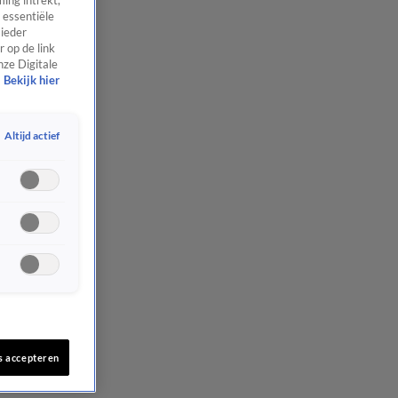
ing intrekt,
 essentiële
 ieder
 op de link
nze Digitale
Bekijk hier
Altijd actief
s accepteren