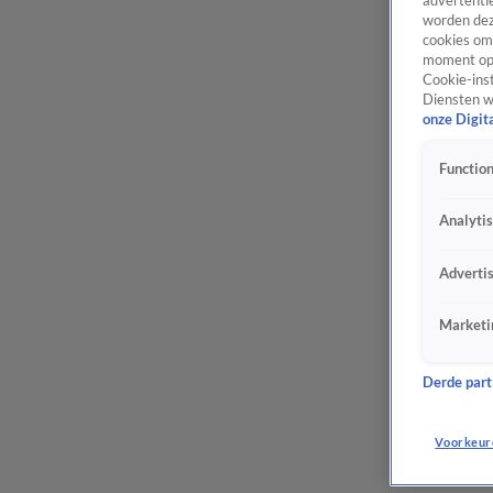
advertentie
worden dez
cookies om 
moment opn
Cookie-inst
Diensten w
onze Digit
Function
Analyti
Adverti
Marketi
Derde parti
Voorkeur