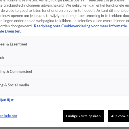
s en content te meten. Als je „Huidige keuze opslaan” selecteert of je toestemm
e trackingtechnologieën uitgeschakeld. We gebruiken dan enkel functionele en
de website goed te laten functioneren en veilig te houden. Je kunt dit menu op
ieuw openen om je keuzes te wijzigen of om je toestemming in te trekken door
ellingen onder aan de webpagina te klikken. Je selecties zullen overal binnen o
orden doorgevoerd.
Raadpleeg onze Cookieverklaring voor meer informatie.
ale Diensten.
eel & Essentieel
sch
sing & Commercieel
ng & Social media
jen lijst
en beheren
Huidige keuze opslaan
Alle cookie