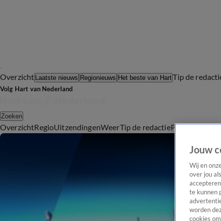
Overzicht
Tip de redacti
Laatste nieuws
Regionieuws
Het beste van Hart
Volg Hart van Nederland
Zoeken
Overzicht
Regio
Uitzendingen
Weer
Tip de redactie
Panel
Video's
Jouw c
Wij en onz
over jou al
accepteren
te kunnen 
advertentie
worden dez
cookies om 