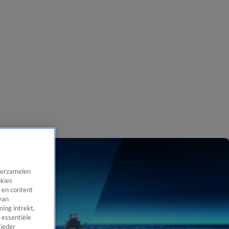
 verzamelen
okies
 en content
van
ing intrekt,
 essentiële
 ieder