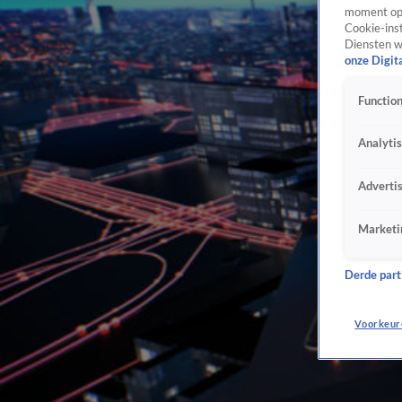
moment opn
Cookie-inst
Diensten w
onze Digit
Function
Analyti
Adverti
Marketi
Derde parti
Voorkeur