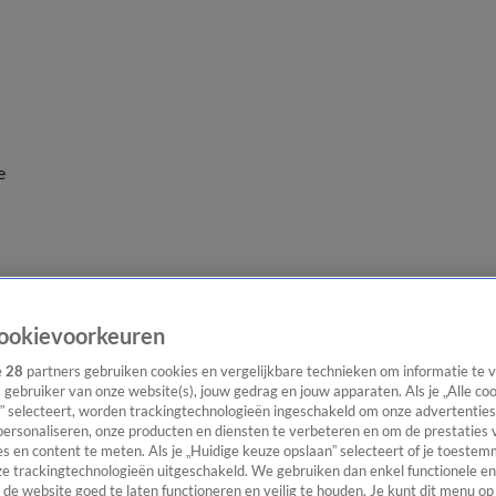
e
ookievoorkeuren
e
28
partners gebruiken cookies en vergelijkbare technieken om informatie te
s gebruiker van onze website(s), jouw gedrag en jouw apparaten. Als je „Alle co
” selecteert, worden trackingtechnologieën ingeschakeld om onze advertenties
personaliseren, onze producten en diensten te verbeteren en om de prestaties 
s en content te meten. Als je „Huidige keuze opslaan” selecteert of je toestemm
e trackingtechnologieën uitgeschakeld. We gebruiken dan enkel functionele en
de website goed te laten functioneren en veilig te houden. Je kunt dit menu op