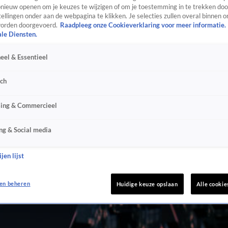
ieuw openen om je keuzes te wijzigen of om je toestemming in te trekken door
ellingen onder aan de webpagina te klikken. Je selecties zullen overal binnen o
orden doorgevoerd.
Raadpleeg onze Cookieverklaring voor meer informatie.
ale Diensten.
eel & Essentieel
sch
sing & Commercieel
ng & Social media
jen lijst
en beheren
Huidige keuze opslaan
Alle cookie