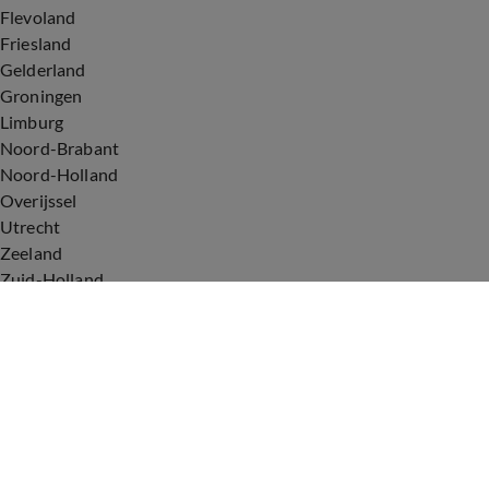
Flevoland
Friesland
Gelderland
Groningen
Limburg
Noord-Brabant
Noord-Holland
Overijssel
Utrecht
Zeeland
Zuid-Holland
Voorwaarden
Over ons
Privacyverklaring
Gebruiksvoorwaarden
Cookieverklaring
Digitale diensten
Cookie instellingen
Upod & Talpa Network