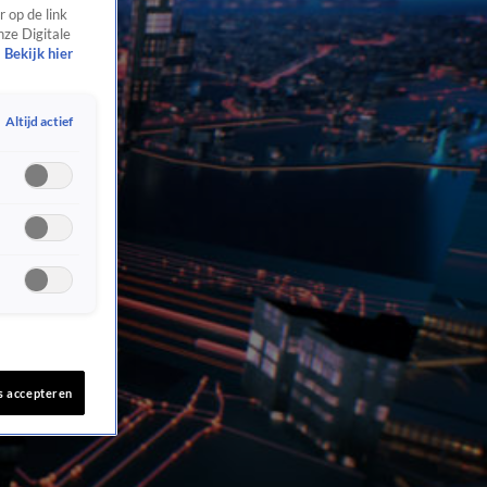
 op de link
nze Digitale
Bekijk hier
Altijd actief
s accepteren