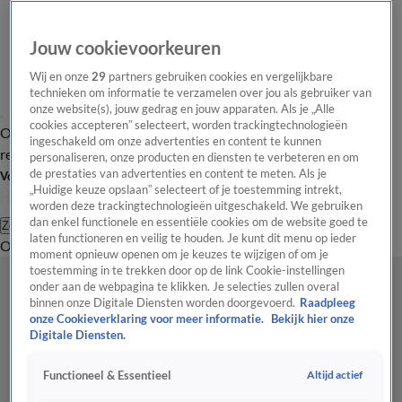
Jouw cookievoorkeuren
Wij en onze
29
partners gebruiken cookies en vergelijkbare
technieken om informatie te verzamelen over jou als gebruiker van
onze website(s), jouw gedrag en jouw apparaten. Als je „Alle
cookies accepteren” selecteert, worden trackingtechnologieën
Overzicht
Tip de
Laatste nieuws
Regionieuws
Het beste van Hart
ingeschakeld om onze advertenties en content te kunnen
redactie
personaliseren, onze producten en diensten te verbeteren en om
de prestaties van advertenties en content te meten. Als je
Volg Hart van Nederland
„Huidige keuze opslaan” selecteert of je toestemming intrekt,
worden deze trackingtechnologieën uitgeschakeld. We gebruiken
dan enkel functionele en essentiële cookies om de website goed te
Zoeken
laten functioneren en veilig te houden. Je kunt dit menu op ieder
Overzicht
Regio
Uitzendingen
Weer
Tip de redactie
Panel
Video's
moment opnieuw openen om je keuzes te wijzigen of om je
toestemming in te trekken door op de link Cookie-instellingen
onder aan de webpagina te klikken. Je selecties zullen overal
binnen onze Digitale Diensten worden doorgevoerd.
Raadpleeg
onze Cookieverklaring voor meer informatie.
Bekijk hier onze
Digitale Diensten.
Altijd actief
Functioneel & Essentieel