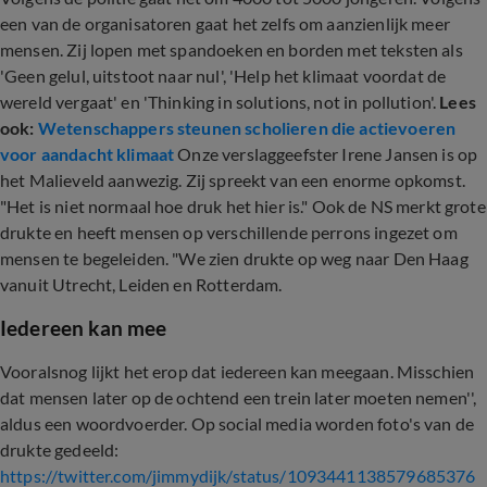
een van de organisatoren gaat het zelfs om aanzienlijk meer
mensen. Zij lopen met spandoeken en borden met teksten als
'Geen gelul, uitstoot naar nul', 'Help het klimaat voordat de
wereld vergaat' en 'Thinking in solutions, not in pollution'.
Lees
ook:
Wetenschappers steunen scholieren die actievoeren
voor aandacht klimaat
Onze verslaggeefster Irene Jansen is op
het Malieveld aanwezig. Zij spreekt van een enorme opkomst.
"Het is niet normaal hoe druk het hier is." Ook de NS merkt grote
drukte en heeft mensen op verschillende perrons ingezet om
mensen te begeleiden. "We zien drukte op weg naar Den Haag
vanuit Utrecht, Leiden en Rotterdam.
Iedereen kan mee
Vooralsnog lijkt het erop dat iedereen kan meegaan. Misschien
dat mensen later op de ochtend een trein later moeten nemen'',
aldus een woordvoerder. Op social media worden foto's van de
drukte gedeeld:
https://twitter.com/jimmydijk/status/1093441138579685376