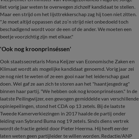
liet vorig jaar weten te overwegen zichzelf kandidaat te stellen.
Maar een strijd om het lijsttrekkerschap zag hij toen niet zitten.
"Je moet altijd oppassen dat zo’n strijd niet onbedoeld toch
beschadigend wordt voor de een of de ander. We moeten een
beetje voorzichtig zijn met elkaar."
'Ook nog kroonprinséssen'
Ook staatssecretaris Mona Keijzer van Economische Zaken en
Klimaat wordt als mogelijke kandidaat genoemd. Vorig jaar zei
ze nog niet te weten of ze een gooi naar het leiderschap gaat
doen. Wel gaf ze aan zich te storen aan het "haantjesgedrag"
binnen haar partij. "We hebben ook nog kroonprinséssen." In de
laatste Peilingwijzer, een gewogen gemiddelde van verschillende
opiniepeilingen, stond het CDA op 13 zetels. Bij de laatste
Tweede Kamerverkiezingen in 2017 haalde de partij onder
leiding van Sybrand Buma nog 19 zetels. Sinds diens vertrek
wordt de fractie geleid door Pieter Heerma. Hij heeft eerder
laten weten geen partijleider te willen worden. Redactie/ANP