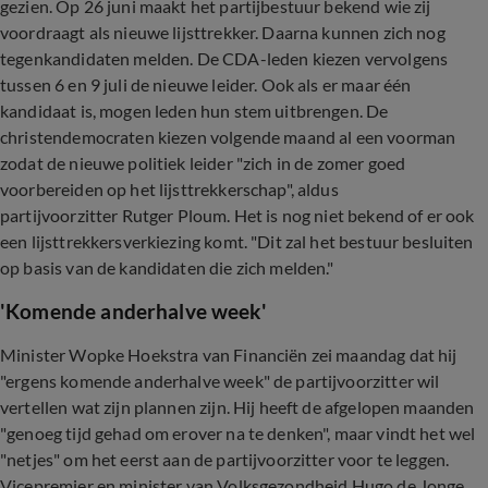
gezien. Op 26 juni maakt het partijbestuur bekend wie zij
voordraagt als nieuwe lijsttrekker. Daarna kunnen zich nog
tegenkandidaten melden. De CDA-leden kiezen vervolgens
tussen 6 en 9 juli de nieuwe leider. Ook als er maar één
kandidaat is, mogen leden hun stem uitbrengen. De
christendemocraten kiezen volgende maand al een voorman
zodat de nieuwe politiek leider "zich in de zomer goed
voorbereiden op het lijsttrekkerschap", aldus
partijvoorzitter Rutger Ploum. Het is nog niet bekend of er ook
een lijsttrekkersverkiezing komt. "Dit zal het bestuur besluiten
op basis van de kandidaten die zich melden."
'Komende anderhalve week'
Minister Wopke Hoekstra van Financiën zei maandag dat hij
"ergens komende anderhalve week" de partijvoorzitter wil
vertellen wat zijn plannen zijn. Hij heeft de afgelopen maanden
"genoeg tijd gehad om erover na te denken", maar vindt het wel
"netjes" om het eerst aan de partijvoorzitter voor te leggen.
Vicepremier en minister van Volksgezondheid Hugo de Jonge