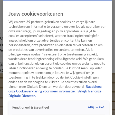
Jouw cookievoorkeuren
Wij en onze
29
partners gebruiken cookies en vergelijkbare
technieken om informatie te verzamelen over jou als gebruiker van
onze website(s), jouw gedrag en jouw apparaten. Als je „Alle
cookies accepteren” selecteert, worden trackingtechnologieën
Overzicht
Tip de
Laatste nieuws
Regionieuws
Het beste van Hart
ingeschakeld om onze advertenties en content te kunnen
redactie
personaliseren, onze producten en diensten te verbeteren en om
de prestaties van advertenties en content te meten. Als je
Volg Hart van Nederland
„Huidige keuze opslaan” selecteert of je toestemming intrekt,
worden deze trackingtechnologieën uitgeschakeld. We gebruiken
dan enkel functionele en essentiële cookies om de website goed te
Zoeken
laten functioneren en veilig te houden. Je kunt dit menu op ieder
Overzicht
Regio
Uitzendingen
Weer
Tip de redactie
Panel
Video's
moment opnieuw openen om je keuzes te wijzigen of om je
toestemming in te trekken door op de link Cookie-instellingen
onder aan de webpagina te klikken. Je selecties zullen overal
binnen onze Digitale Diensten worden doorgevoerd.
Raadpleeg
onze Cookieverklaring voor meer informatie.
Bekijk hier onze
Digitale Diensten.
Altijd actief
Functioneel & Essentieel