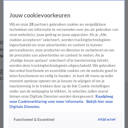
Jouw cookievoorkeuren
Wij en onze
28
partners gebruiken cookies en vergelijkbare
technieken om informatie te verzamelen over jou als gebruiker van
onze website(s), jouw gedrag en jouw apparaten. Als je „Alle
cookies accepteren” selecteert, worden trackingtechnologieën
Overzicht
Tip de
Laatste nieuws
Regionieuws
Het beste van Hart
ingeschakeld om onze advertenties en content te kunnen
redactie
personaliseren, onze producten en diensten te verbeteren en om
de prestaties van advertenties en content te meten. Als je
Volg Hart van Nederland
„Huidige keuze opslaan” selecteert of je toestemming intrekt,
worden deze trackingtechnologieën uitgeschakeld. We gebruiken
dan enkel functionele en essentiële cookies om de website goed te
Zoeken
laten functioneren en veilig te houden. Je kunt dit menu op ieder
Overzicht
Regio
Uitzendingen
Weer
Tip de redactie
Panel
Video's
moment opnieuw openen om je keuzes te wijzigen of om je
toestemming in te trekken door op de link Cookie-instellingen
onder aan de webpagina te klikken. Je selecties zullen overal
binnen onze Digitale Diensten worden doorgevoerd.
Raadpleeg
onze Cookieverklaring voor meer informatie.
Bekijk hier onze
Digitale Diensten.
Altijd actief
Functioneel & Essentieel