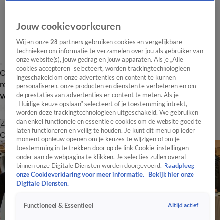
Jouw cookievoorkeuren
Wij en onze
28
partners gebruiken cookies en vergelijkbare
technieken om informatie te verzamelen over jou als gebruiker van
onze website(s), jouw gedrag en jouw apparaten. Als je „Alle
cookies accepteren” selecteert, worden trackingtechnologieën
Overzicht
Tip de
Laatste nieuws
Regionieuws
Het beste van Hart
ingeschakeld om onze advertenties en content te kunnen
redactie
personaliseren, onze producten en diensten te verbeteren en om
de prestaties van advertenties en content te meten. Als je
Volg Hart van Nederland
„Huidige keuze opslaan” selecteert of je toestemming intrekt,
worden deze trackingtechnologieën uitgeschakeld. We gebruiken
dan enkel functionele en essentiële cookies om de website goed te
Zoeken
laten functioneren en veilig te houden. Je kunt dit menu op ieder
Overzicht
Regio
Uitzendingen
Weer
Tip de redactie
Panel
Video's
moment opnieuw openen om je keuzes te wijzigen of om je
toestemming in te trekken door op de link Cookie-instellingen
onder aan de webpagina te klikken. Je selecties zullen overal
binnen onze Digitale Diensten worden doorgevoerd.
Raadpleeg
onze Cookieverklaring voor meer informatie.
Bekijk hier onze
Digitale Diensten.
Altijd actief
Functioneel & Essentieel