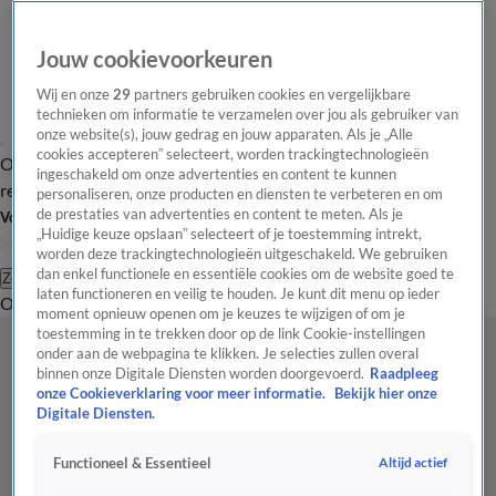
Jouw cookievoorkeuren
Wij en onze
29
partners gebruiken cookies en vergelijkbare
technieken om informatie te verzamelen over jou als gebruiker van
onze website(s), jouw gedrag en jouw apparaten. Als je „Alle
cookies accepteren” selecteert, worden trackingtechnologieën
Overzicht
Tip de
Laatste nieuws
Regionieuws
Het beste van Hart
ingeschakeld om onze advertenties en content te kunnen
redactie
personaliseren, onze producten en diensten te verbeteren en om
de prestaties van advertenties en content te meten. Als je
Volg Hart van Nederland
„Huidige keuze opslaan” selecteert of je toestemming intrekt,
worden deze trackingtechnologieën uitgeschakeld. We gebruiken
dan enkel functionele en essentiële cookies om de website goed te
Zoeken
laten functioneren en veilig te houden. Je kunt dit menu op ieder
Overzicht
Regio
Uitzendingen
Weer
Tip de redactie
Panel
Video's
moment opnieuw openen om je keuzes te wijzigen of om je
toestemming in te trekken door op de link Cookie-instellingen
onder aan de webpagina te klikken. Je selecties zullen overal
binnen onze Digitale Diensten worden doorgevoerd.
Raadpleeg
onze Cookieverklaring voor meer informatie.
Bekijk hier onze
Digitale Diensten.
Altijd actief
Functioneel & Essentieel