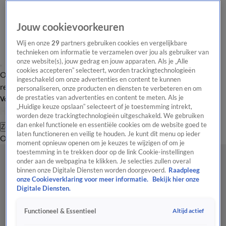
Jouw cookievoorkeuren
Wij en onze
29
partners gebruiken cookies en vergelijkbare
technieken om informatie te verzamelen over jou als gebruiker van
onze website(s), jouw gedrag en jouw apparaten. Als je „Alle
cookies accepteren” selecteert, worden trackingtechnologieën
Overzicht
Tip de
Laatste nieuws
Regionieuws
Het beste van Hart
ingeschakeld om onze advertenties en content te kunnen
redactie
personaliseren, onze producten en diensten te verbeteren en om
de prestaties van advertenties en content te meten. Als je
Volg Hart van Nederland
„Huidige keuze opslaan” selecteert of je toestemming intrekt,
worden deze trackingtechnologieën uitgeschakeld. We gebruiken
dan enkel functionele en essentiële cookies om de website goed te
Zoeken
laten functioneren en veilig te houden. Je kunt dit menu op ieder
Overzicht
Regio
Uitzendingen
Weer
Tip de redactie
Panel
Video's
moment opnieuw openen om je keuzes te wijzigen of om je
toestemming in te trekken door op de link Cookie-instellingen
onder aan de webpagina te klikken. Je selecties zullen overal
binnen onze Digitale Diensten worden doorgevoerd.
Raadpleeg
onze Cookieverklaring voor meer informatie.
Bekijk hier onze
Digitale Diensten.
Altijd actief
Functioneel & Essentieel