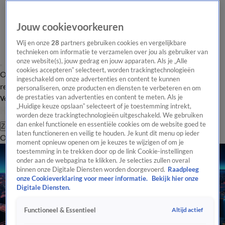
Jouw cookievoorkeuren
Wij en onze
28
partners gebruiken cookies en vergelijkbare
technieken om informatie te verzamelen over jou als gebruiker van
onze website(s), jouw gedrag en jouw apparaten. Als je „Alle
cookies accepteren” selecteert, worden trackingtechnologieën
Overzicht
Tip de
Laatste nieuws
Regionieuws
Het beste van Hart
ingeschakeld om onze advertenties en content te kunnen
redactie
personaliseren, onze producten en diensten te verbeteren en om
de prestaties van advertenties en content te meten. Als je
Volg Hart van Nederland
„Huidige keuze opslaan” selecteert of je toestemming intrekt,
worden deze trackingtechnologieën uitgeschakeld. We gebruiken
dan enkel functionele en essentiële cookies om de website goed te
Zoeken
laten functioneren en veilig te houden. Je kunt dit menu op ieder
Overzicht
Regio
Uitzendingen
Weer
Tip de redactie
Panel
Video's
moment opnieuw openen om je keuzes te wijzigen of om je
toestemming in te trekken door op de link Cookie-instellingen
onder aan de webpagina te klikken. Je selecties zullen overal
binnen onze Digitale Diensten worden doorgevoerd.
Raadpleeg
onze Cookieverklaring voor meer informatie.
Bekijk hier onze
Digitale Diensten.
Altijd actief
Functioneel & Essentieel