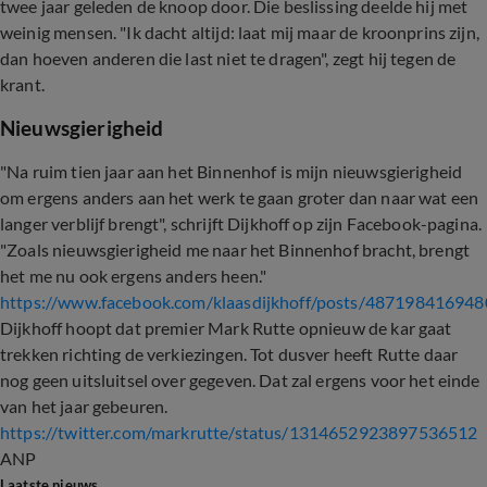
twee jaar geleden de knoop door. Die beslissing deelde hij met
weinig mensen. "Ik dacht altijd: laat mij maar de kroonprins zijn,
dan hoeven anderen die last niet te dragen", zegt hij tegen de
krant.
Nieuwsgierigheid
"Na ruim tien jaar aan het Binnenhof is mijn nieuwsgierigheid
om ergens anders aan het werk te gaan groter dan naar wat een
langer verblijf brengt", schrijft Dijkhoff op zijn Facebook-pagina.
"Zoals nieuwsgierigheid me naar het Binnenhof bracht, brengt
het me nu ook ergens anders heen."
https://www.facebook.com/klaasdijkhoff/posts/48719841694
Dijkhoff hoopt dat premier Mark Rutte opnieuw de kar gaat
trekken richting de verkiezingen. Tot dusver heeft Rutte daar
nog geen uitsluitsel over gegeven. Dat zal ergens voor het einde
van het jaar gebeuren.
https://twitter.com/markrutte/status/1314652923897536512
ANP
Laatste nieuws