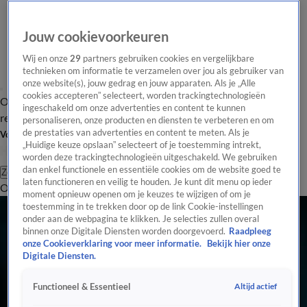
Jouw cookievoorkeuren
Wij en onze
29
partners gebruiken cookies en vergelijkbare
technieken om informatie te verzamelen over jou als gebruiker van
onze website(s), jouw gedrag en jouw apparaten. Als je „Alle
cookies accepteren” selecteert, worden trackingtechnologieën
Overzicht
Tip de
Laatste nieuws
Regionieuws
Het beste van Hart
ingeschakeld om onze advertenties en content te kunnen
redactie
personaliseren, onze producten en diensten te verbeteren en om
de prestaties van advertenties en content te meten. Als je
Volg Hart van Nederland
„Huidige keuze opslaan” selecteert of je toestemming intrekt,
worden deze trackingtechnologieën uitgeschakeld. We gebruiken
dan enkel functionele en essentiële cookies om de website goed te
Zoeken
laten functioneren en veilig te houden. Je kunt dit menu op ieder
Overzicht
Regio
Uitzendingen
Weer
Tip de redactie
Panel
Video's
moment opnieuw openen om je keuzes te wijzigen of om je
toestemming in te trekken door op de link Cookie-instellingen
onder aan de webpagina te klikken. Je selecties zullen overal
binnen onze Digitale Diensten worden doorgevoerd.
Raadpleeg
onze Cookieverklaring voor meer informatie.
Bekijk hier onze
Digitale Diensten.
Altijd actief
Functioneel & Essentieel