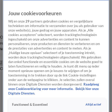
Jouw cookievoorkeuren
Wij en onze
29
partners gebruiken cookies en vergelijkbare
technieken om informatie te verzamelen over jou als gebruiker van
onze website(s), jouw gedrag en jouw apparaten. Als je „Alle
cookies accepteren” selecteert, worden trackingtechnologieën
Overzicht
Tip de
Laatste nieuws
Regionieuws
Het beste van Hart
ingeschakeld om onze advertenties en content te kunnen
redactie
personaliseren, onze producten en diensten te verbeteren en om
de prestaties van advertenties en content te meten. Als je
Volg Hart van Nederland
„Huidige keuze opslaan” selecteert of je toestemming intrekt,
worden deze trackingtechnologieën uitgeschakeld. We gebruiken
dan enkel functionele en essentiële cookies om de website goed te
Zoeken
laten functioneren en veilig te houden. Je kunt dit menu op ieder
Overzicht
Regio
Uitzendingen
Weer
Tip de redactie
Panel
Video's
moment opnieuw openen om je keuzes te wijzigen of om je
toestemming in te trekken door op de link Cookie-instellingen
onder aan de webpagina te klikken. Je selecties zullen overal
binnen onze Digitale Diensten worden doorgevoerd.
Raadpleeg
onze Cookieverklaring voor meer informatie.
Bekijk hier onze
Digitale Diensten.
Altijd actief
Functioneel & Essentieel