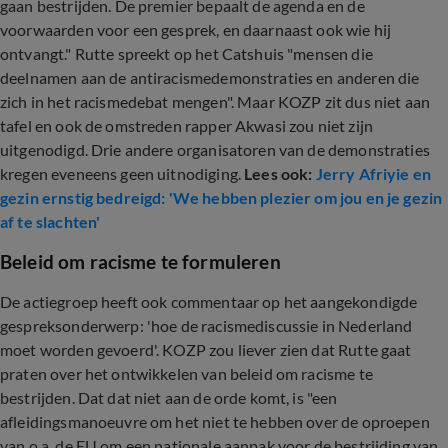
gaan bestrijden. De premier bepaalt de agenda en de
voorwaarden voor een gesprek, en daarnaast ook wie hij
ontvangt." Rutte spreekt op het Catshuis "mensen die
deelnamen aan de antiracismedemonstraties en anderen die
zich in het racismedebat mengen". Maar KOZP zit dus niet aan
tafel en ook de omstreden rapper Akwasi zou niet zijn
uitgenodigd. Drie andere organisatoren van de demonstraties
kregen eveneens geen uitnodiging.
Lees ook:
Jerry Afriyie en
gezin ernstig bedreigd: 'We hebben plezier om jou en je gezin
af te slachten'
Beleid om racisme te formuleren
De actiegroep heeft ook commentaar op het aangekondigde
gespreksonderwerp: 'hoe de racismediscussie in Nederland
moet worden gevoerd'. KOZP zou liever zien dat Rutte gaat
praten over het ontwikkelen van beleid om racisme te
bestrijden. Dat dat niet aan de orde komt, is "een
afleidingsmanoeuvre om het niet te hebben over de oproepen
van o.a. de EU om een nationale aanpak voor de bestrijding van