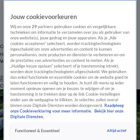
Jouw cookievoorkeuren
Wij en onze
29
partners gebruiken cookies en vergelijkbare
technieken om informatie te verzamelen over jou als gebruiker van
onze website(s), jouw gedrag en jouw apparaten. Als je „Alle
cookies accepteren” selecteert, worden trackingtechnologieën
Overzicht
Tip de
Laatste nieuws
Regionieuws
Het beste van Hart
ingeschakeld om onze advertenties en content te kunnen
redactie
personaliseren, onze producten en diensten te verbeteren en om
de prestaties van advertenties en content te meten. Als je
Volg Hart van Nederland
„Huidige keuze opslaan” selecteert of je toestemming intrekt,
worden deze trackingtechnologieën uitgeschakeld. We gebruiken
dan enkel functionele en essentiële cookies om de website goed te
Zoeken
laten functioneren en veilig te houden. Je kunt dit menu op ieder
Overzicht
Regio
Uitzendingen
Weer
Tip de redactie
Panel
Video's
moment opnieuw openen om je keuzes te wijzigen of om je
toestemming in te trekken door op de link Cookie-instellingen
onder aan de webpagina te klikken. Je selecties zullen overal
binnen onze Digitale Diensten worden doorgevoerd.
Raadpleeg
onze Cookieverklaring voor meer informatie.
Bekijk hier onze
Digitale Diensten.
Altijd actief
Functioneel & Essentieel