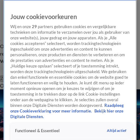
Jouw cookievoorkeuren
Wij en onze
29
partners gebruiken cookies en vergelijkbare
technieken om informatie te verzamelen over jou als gebruiker van
onze website(s), jouw gedrag en jouw apparaten. Als je „Alle
cookies accepteren” selecteert, worden trackingtechnologieën
Overzicht
Tip de
Laatste nieuws
Regionieuws
Het beste van Hart
ingeschakeld om onze advertenties en content te kunnen
redactie
personaliseren, onze producten en diensten te verbeteren en om
de prestaties van advertenties en content te meten. Als je
Volg Hart van Nederland
„Huidige keuze opslaan” selecteert of je toestemming intrekt,
worden deze trackingtechnologieën uitgeschakeld. We gebruiken
dan enkel functionele en essentiële cookies om de website goed te
Zoeken
laten functioneren en veilig te houden. Je kunt dit menu op ieder
Overzicht
Regio
Uitzendingen
Weer
Tip de redactie
Panel
Video's
moment opnieuw openen om je keuzes te wijzigen of om je
toestemming in te trekken door op de link Cookie-instellingen
onder aan de webpagina te klikken. Je selecties zullen overal
binnen onze Digitale Diensten worden doorgevoerd.
Raadpleeg
onze Cookieverklaring voor meer informatie.
Bekijk hier onze
Digitale Diensten.
Altijd actief
Functioneel & Essentieel