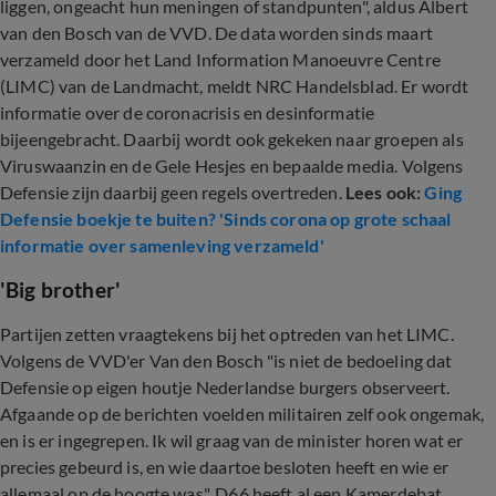
liggen, ongeacht hun meningen of standpunten", aldus Albert
van den Bosch van de VVD. De data worden sinds maart
verzameld door het Land Information Manoeuvre Centre
(LIMC) van de Landmacht, meldt NRC Handelsblad. Er wordt
informatie over de coronacrisis en desinformatie
bijeengebracht. Daarbij wordt ook gekeken naar groepen als
Viruswaanzin en de Gele Hesjes en bepaalde media. Volgens
Defensie zijn daarbij geen regels overtreden.
Lees ook:
Ging
Defensie boekje te buiten? 'Sinds corona op grote schaal
informatie over samenleving verzameld'
'Big brother'
Partijen zetten vraagtekens bij het optreden van het LIMC.
Volgens de VVD'er Van den Bosch "is niet de bedoeling dat
Defensie op eigen houtje Nederlandse burgers observeert.
Afgaande op de berichten voelden militairen zelf ook ongemak,
en is er ingegrepen. Ik wil graag van de minister horen wat er
precies gebeurd is, en wie daartoe besloten heeft en wie er
allemaal op de hoogte was". D66 heeft al een Kamerdebat