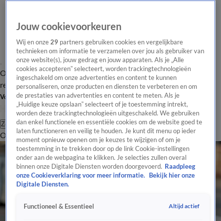
Jouw cookievoorkeuren
Wij en onze
29
partners gebruiken cookies en vergelijkbare
technieken om informatie te verzamelen over jou als gebruiker van
onze website(s), jouw gedrag en jouw apparaten. Als je „Alle
cookies accepteren” selecteert, worden trackingtechnologieën
Overzicht
Tip de
Laatste nieuws
Regionieuws
Het beste van Hart
ingeschakeld om onze advertenties en content te kunnen
redactie
personaliseren, onze producten en diensten te verbeteren en om
de prestaties van advertenties en content te meten. Als je
Volg Hart van Nederland
„Huidige keuze opslaan” selecteert of je toestemming intrekt,
worden deze trackingtechnologieën uitgeschakeld. We gebruiken
dan enkel functionele en essentiële cookies om de website goed te
Zoeken
laten functioneren en veilig te houden. Je kunt dit menu op ieder
Overzicht
Regio
Uitzendingen
Weer
Tip de redactie
Panel
Video's
moment opnieuw openen om je keuzes te wijzigen of om je
toestemming in te trekken door op de link Cookie-instellingen
onder aan de webpagina te klikken. Je selecties zullen overal
binnen onze Digitale Diensten worden doorgevoerd.
Raadpleeg
onze Cookieverklaring voor meer informatie.
Bekijk hier onze
Digitale Diensten.
Altijd actief
Functioneel & Essentieel